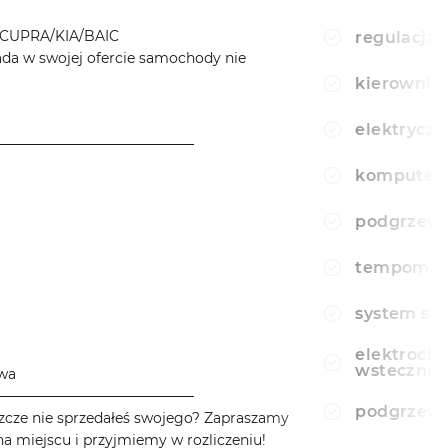
CUPRA/KIA/BAIC
regulacja 
a w swojej ofercie samochody nie
kierownic
elektryczn
────────────────────
komputer
podgrzewa
tempomat
system sta
elektroch
wsteczne
owa
────────────────────
podgrzewa
zcze nie sprzedałeś swojego? Zapraszamy
a miejscu i przyjmiemy w rozliczeniu!