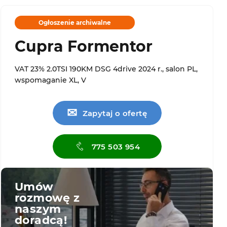
Ogłoszenie archiwalne
Cupra Formentor
VAT 23% 2.0TSI 190KM DSG 4drive 2024 r., salon PL,
wspomaganie XL, V
✉
Zapytaj o ofertę
775 503 954
Umów
rozmowę z
naszym
doradcą!