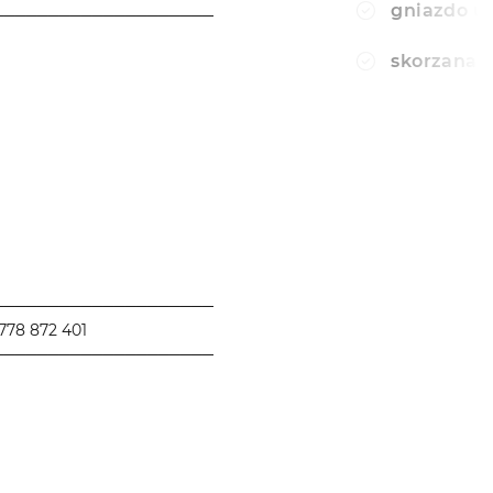
gniazdo u
────────────────────
skorzana 
────────────────────
778 872 401
────────────────────