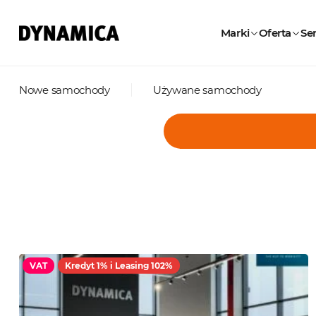
Marki
Oferta
Ser
Nowe samochody
Używane samochody
VAT
Kredyt 1% i Leasing 102%