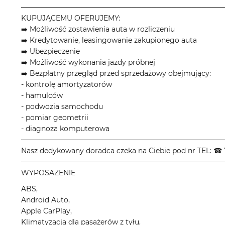
────────────────────────────────────────
KUPUJĄCEMU OFERUJEMY:
➡️ Możliwość zostawienia auta w rozliczeniu
➡️ Kredytowanie, leasingowanie zakupionego auta
➡️ Ubezpieczenie
➡️ Możliwość wykonania jazdy próbnej
➡️ Bezpłatny przegląd przed sprzedażowy obejmujący:
- kontrolę amortyzatorów
- hamulców
- podwozia samochodu
- pomiar geometrii
- diagnoza komputerowa
────────────────────────────────────────
Nasz dedykowany doradca czeka na Ciebie pod nr TEL: ☎ 
────────────────────────────────────────
WYPOSAŻENIE
ABS,
Android Auto,
Apple CarPlay,
Klimatyzacja dla pasażerów z tyłu,