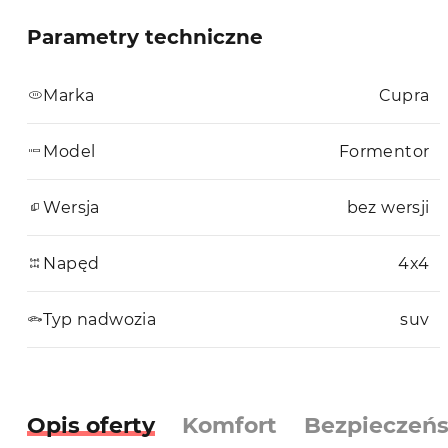
Parametry techniczne
Marka
Cupra
Model
Formentor
Wersja
bez wersji
Napęd
4x4
Typ nadwozia
suv
Opis oferty
Komfort
Bezpieczeń