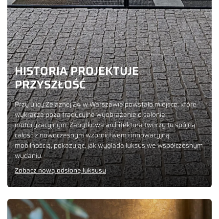
HISTORIA PROJEKTUJE
PRZYSZŁOŚĆ
Przy ulicy Żelaznej 24 w Warszawie powstało miejsce, które
wykracza poza tradycyjne wyobrażenie o salonie
motoryzacyjnym. Zabytkowa architektura tworzy tu spójną
całość z nowoczesnym wzornictwem i innowacyjną
mobilnością, pokazując, jak wygląda luksus we współczesnym
wydaniu.
Zobacz nową odsłonę luksusu