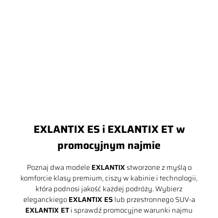
sobota: 08:00 – 14:00
Kontakt:
tel.:
22 512 05 75
e-mail:
salon@exlantix-
warszawa.pl
EXLANTIX ES i EXLANTIX ET w
promocyjnym najmie
Poznaj dwa modele
EXLANTIX
stworzone z myślą o
komforcie klasy premium, ciszy w kabinie i technologii,
która podnosi jakość każdej podróży. Wybierz
eleganckiego
EXLANTIX ES
lub przestronnego SUV-a
EXLANTIX ET
i sprawdź promocyjne warunki najmu