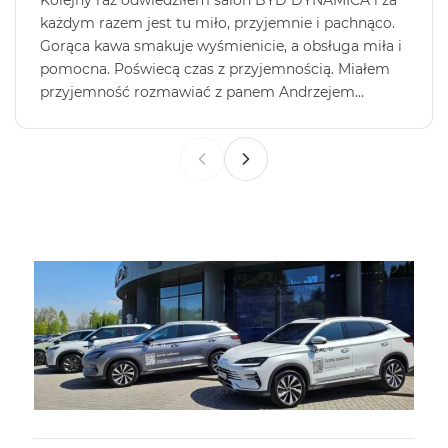
Kolejny raz odwiedziłem salon BYD DYNAMICA i za
każdym razem jest tu miło, przyjemnie i pachnąco.
Gorąca kawa smakuje wyśmienicie, a obsługa miła i
pomocna. Poświecą czas z przyjemnością. Miałem
przyjemność rozmawiać z panem Andrzejem
Drzymalskim dzięki któremu podjęliśmy właściwą
decyzję, nie mały wkład w to miał też kierownik
oddziału który zaakceptował wiele z naszych
propozycji. Dziękujemy za miłą współpracę, przy
odbiorze liczymy na Wallbox’a 😜