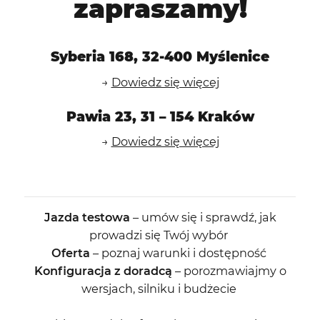
zapraszamy!
Syberia 168, 32-400 Myślenice
→
Dowiedz się więcej
Pawia 23, 31 – 154 Kraków
→
Dowiedz się więcej
Jazda
testowa
–
umów
się
i
sprawdź
, jak
prowadzi
się
Twój
wybór
Oferta
–
poznaj
warunki
i
dostępność
Konfiguracja z
doradcą
–
porozmawiajmy
o
wersjach
,
silniku
i
budżecie