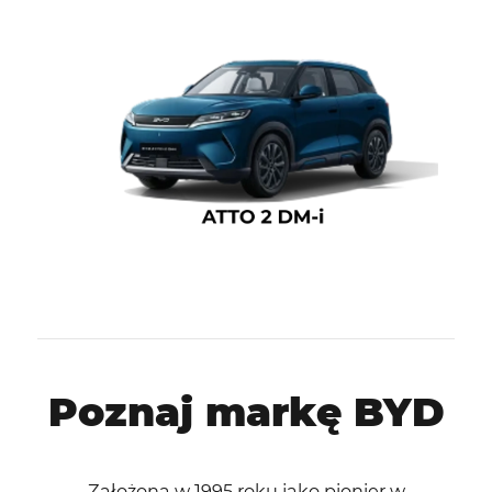
Poznaj markę BYD
Założona w 1995 roku jako pionier w