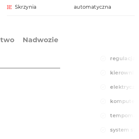
Skrzynia
automatyczna
stwo
Nadwozie
regulacja 
────────────────────
kierownic
elektryczn
komputer
tempomat
system sta