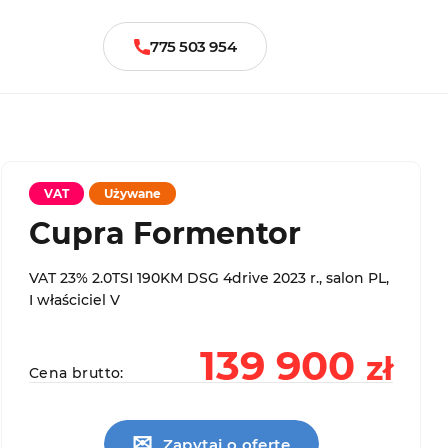
775 503 954
VAT
Używane
Cupra Formentor
VAT 23% 2.0TSI 190KM DSG 4drive 2023 r., salon PL,
I właściciel V
139 900
zł
Cena brutto:
✉
Zapytaj o ofertę