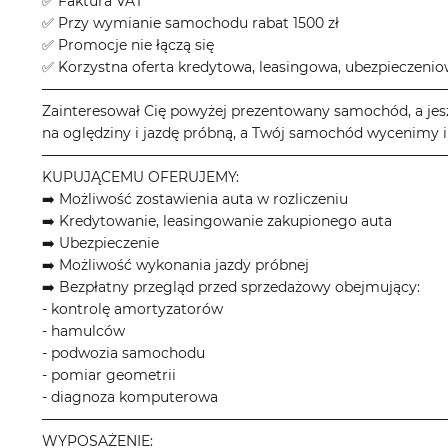
✅ Faktura VAT
✅ Przy wymianie samochodu rabat 1500 zł
✅ Promocje nie łączą się
✅ Korzystna oferta kredytowa, leasingowa, ubezpieczeni
────────────────────────────────────────
Zainteresował Cię powyżej prezentowany samochód, a jes
na oględziny i jazdę próbną, a Twój samochód wycenimy i
────────────────────────────────────────
KUPUJĄCEMU OFERUJEMY:
➡️ Możliwość zostawienia auta w rozliczeniu
➡️ Kredytowanie, leasingowanie zakupionego auta
➡️ Ubezpieczenie
➡️ Możliwość wykonania jazdy próbnej
➡️ Bezpłatny przegląd przed sprzedażowy obejmujący:
- kontrolę amortyzatorów
- hamulców
- podwozia samochodu
- pomiar geometrii
- diagnoza komputerowa
────────────────────────────────────────
WYPOSAŻENIE: