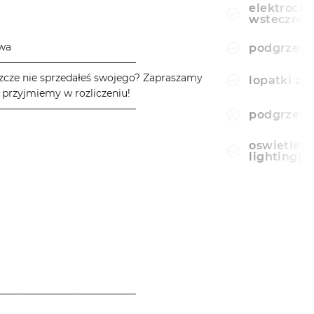
elektroch
wsteczne
owa
podgrzewa
────────────────────
zcze nie sprzedałeś swojego? Zapraszamy
lopatki z
 przyjmiemy w rozliczeniu!
────────────────────
podgrzewa
oswietlen
lighting)
────────────────────