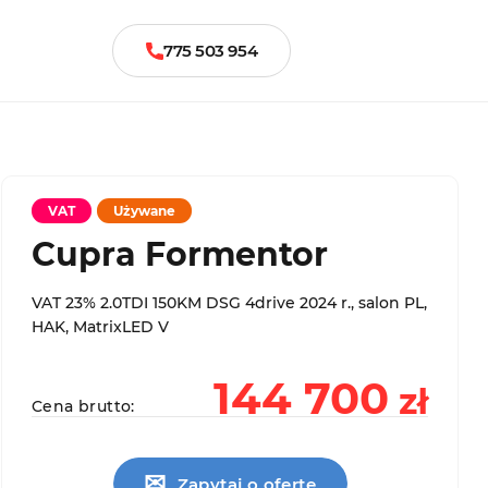
775 503 954
VAT
Używane
Cupra Formentor
VAT 23% 2.0TDI 150KM DSG 4drive 2024 r., salon PL,
HAK, MatrixLED V
144 700
zł
Cena brutto:
✉
Zapytaj o ofertę