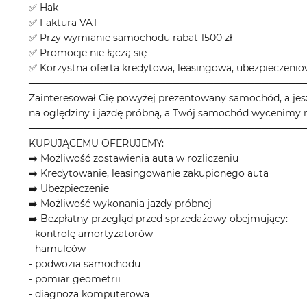
✅ Hak
✅ Faktura VAT
✅ Przy wymianie samochodu rabat 1500 zł
✅ Promocje nie łączą się
✅ Korzystna oferta kredytowa, leasingowa, ubezpieczeni
────────────────────────────────────────
Zainteresował Cię powyżej prezentowany samochód, a jes
na oględziny i jazdę próbną, a Twój samochód wycenimy n
────────────────────────────────────────
KUPUJĄCEMU OFERUJEMY:
➡️ Możliwość zostawienia auta w rozliczeniu
➡️ Kredytowanie, leasingowanie zakupionego auta
➡️ Ubezpieczenie
➡️ Możliwość wykonania jazdy próbnej
➡️ Bezpłatny przegląd przed sprzedażowy obejmujący:
- kontrolę amortyzatorów
- hamulców
- podwozia samochodu
- pomiar geometrii
- diagnoza komputerowa