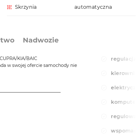
Skrzynia
automatyczna
stwo
Nadwozie
CUPRA/KIA/BAIC
regulacja 
a w swojej ofercie samochody nie
kierownic
elektryczn
────────────────────
komputer
regulowan
wspomagan