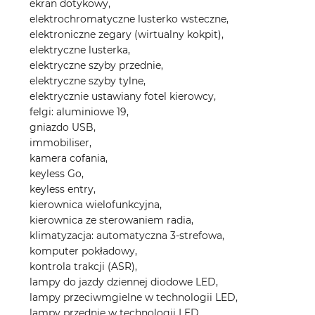
ekran dotykowy,
elektrochromatyczne lusterko wsteczne,
elektroniczne zegary (wirtualny kokpit),
elektryczne lusterka,
elektryczne szyby przednie,
elektryczne szyby tylne,
elektrycznie ustawiany fotel kierowcy,
felgi: aluminiowe 19,
gniazdo USB,
immobiliser,
kamera cofania,
keyless Go,
keyless entry,
kierownica wielofunkcyjna,
kierownica ze sterowaniem radia,
klimatyzacja: automatyczna 3-strefowa,
komputer pokładowy,
kontrola trakcji (ASR),
lampy do jazdy dziennej diodowe LED,
lampy przeciwmgielne w technologii LED,
lampy przednie w technologii LED,