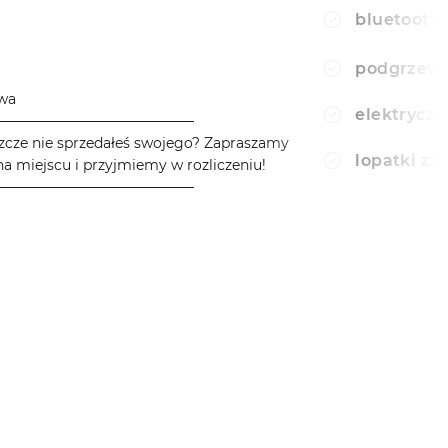
bluetooth
podgrzewa
owa
elektryczn
────────────────────
zcze nie sprzedałeś swojego? Zapraszamy
lopatki z
a miejscu i przyjmiemy w rozliczeniu!
────────────────────