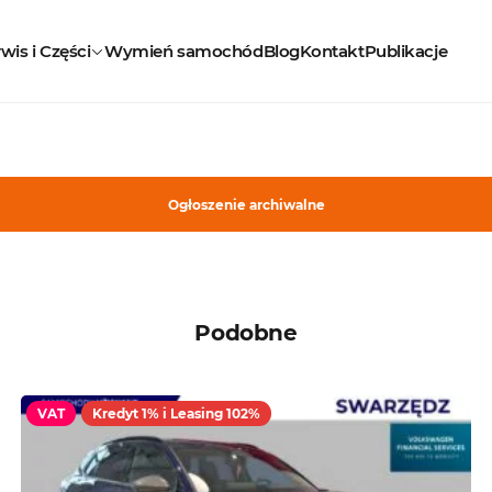
wis i Części
Wymień samochód
Blog
Kontakt
Publikacje
Ogłoszenie archiwalne
Podobne
VAT
Kredyt 1% i Leasing 102%