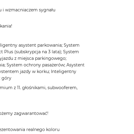
nu i wzmacniaczem sygnału
kania!
teligentny asystent parkowania; System
Plus (subskrypcja na 3 lata); System
jazdu z miejsca parkingowego;
ania; System ochrony pasażerów; Asystent
stentem jazdy w korku; Inteligentny
z góry
emium z 11. głośnikami, subwooferem,
 możemy zagwarantować!
ezentowania realnego koloru