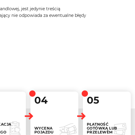
ndlowej, jest jedynie treścią
ający nie odpowiada za ewentualne błędy
04
05
KACJA
PŁATNOŚĆ
WYCENA
GOTÓWKĄ LUB
EGO
POJAZDU
PRZELEWEM