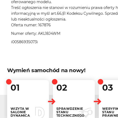
oferowanego modelu.
Treść ogłoszenia nie stanowi w rozumieniu prawa oferty ha
informacyjną w myśl art.66,§1 Kodeksu Cywilnego. Sprzed
lub nieaktualności ogłoszenia.
Oferta numer: 167876
Numer oferty: AKL18J4WM
i00586935073i
Wymień samochód na nowy!
01
02
03
WIZYTA W
SPRAWDZENIE
WERYFI
SALONIE
STANU
STANU
DYNAMICA
TECHNICZNEGO
PRAWN