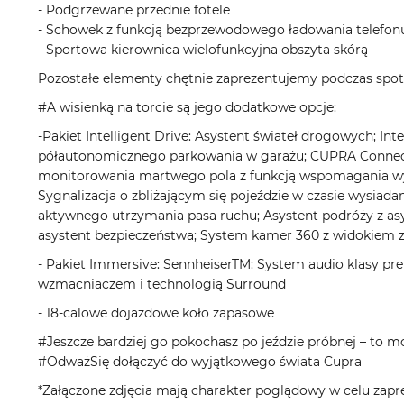
- Podgrzewane przednie fotele
- Schowek z funkcją bezprzewodowego ładowania telefo
- Sportowa kierownica wielofunkcyjna obszyta skórą
Pozostałe elementy chętnie zaprezentujemy podczas spot
#A wisienką na torcie są jego dodatkowe opcje:
-Pakiet Intelligent Drive: Asystent świateł drogowych; In
półautonomicznego parkowania w garażu; CUPRA Connect 
monitorowania martwego pola z funkcją wspomagania wy
Sygnalizacja o zbliżającym się pojeździe w czasie wysiad
aktywnego utrzymania pasa ruchu; Asystent podróży z asy
asystent bezpieczeństwa; System kamer 360 z widokiem 
- Pakiet Immersive: SennheiserTM: System audio klasy pr
wzmacniaczem i technologią Surround
- 18-calowe dojazdowe koło zapasowe
#Jeszcze bardziej go pokochasz po jeździe próbnej – to
#OdważSię dołączyć do wyjątkowego świata Cupra
*Załączone zdjęcia mają charakter poglądowy w celu zapr