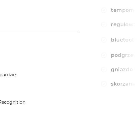
tempomat
regulowan
____________________________________
bluetooth
podgrzewa
gniazdo u
dardzie:
skorzana 
Recognition