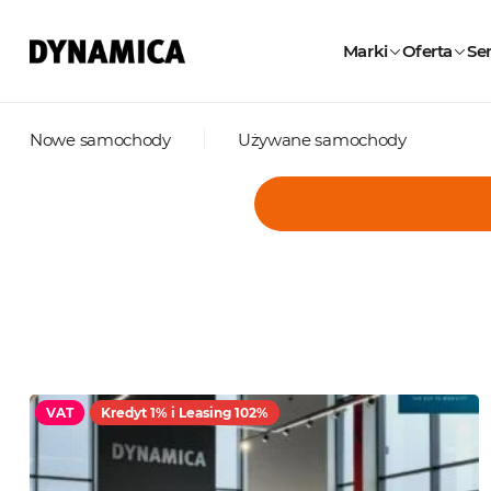
Marki
Oferta
Ser
Nowe samochody
Używane samochody
VAT
Kredyt 1% i Leasing 102%