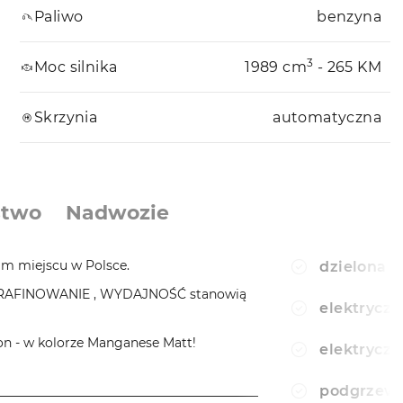
Paliwo
benzyna
3
Moc silnika
1989 cm
- 265 KM
Skrzynia
automatyczna
stwo
Nadwozie
m miejscu w Polsce.
dzielona t
YRAFINOWANIE , WYDAJNOŚĆ stanowią
elektryczn
n - w kolorze Manganese Matt!
elektryczn
podgrzewa
_________________________________________