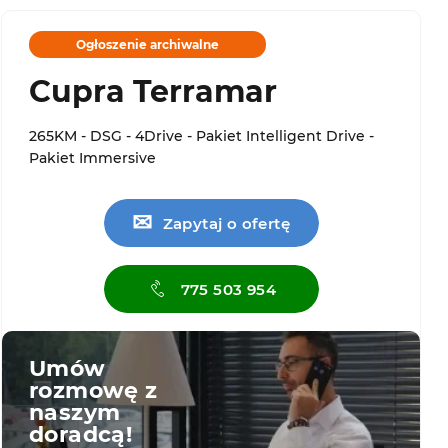
Ogłoszenie archiwalne
Cupra Terramar
265KM - DSG - 4Drive - Pakiet Intelligent Drive -
Pakiet Immersive
✉
Zapytaj o ofertę
775 503 954
Umów
rozmowę z
naszym
doradcą!