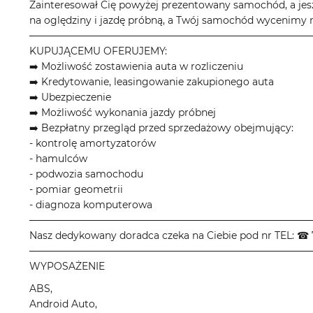
Zainteresował Cię powyżej prezentowany samochód, a jes
na oględziny i jazdę próbną, a Twój samochód wycenimy n
────────────────────────────────────────
KUPUJĄCEMU OFERUJEMY:
➡️ Możliwość zostawienia auta w rozliczeniu
➡️ Kredytowanie, leasingowanie zakupionego auta
➡️ Ubezpieczenie
➡️ Możliwość wykonania jazdy próbnej
➡️ Bezpłatny przegląd przed sprzedażowy obejmujący:
- kontrolę amortyzatorów
- hamulców
- podwozia samochodu
- pomiar geometrii
- diagnoza komputerowa
────────────────────────────────────────
Nasz dedykowany doradca czeka na Ciebie pod nr TEL: ☎ 
────────────────────────────────────────
WYPOSAŻENIE
ABS,
Android Auto,