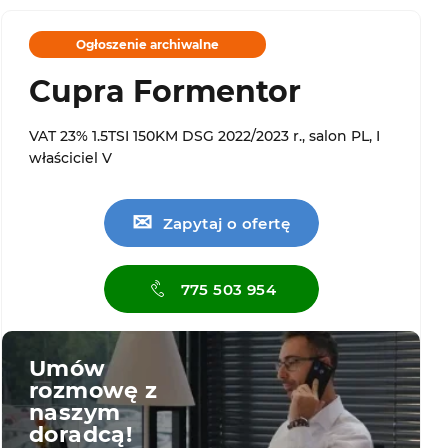
Ogłoszenie archiwalne
Cupra Formentor
VAT 23% 1.5TSI 150KM DSG 2022/2023 r., salon PL, I
właściciel V
✉
Zapytaj o ofertę
775 503 954
Umów
rozmowę z
naszym
doradcą!