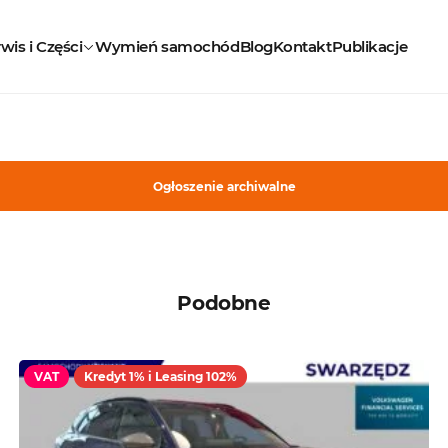
wis i Części
Wymień samochód
Blog
Kontakt
Publikacje
Ogłoszenie archiwalne
Podobne
VAT
Kredyt 1% i Leasing 102%