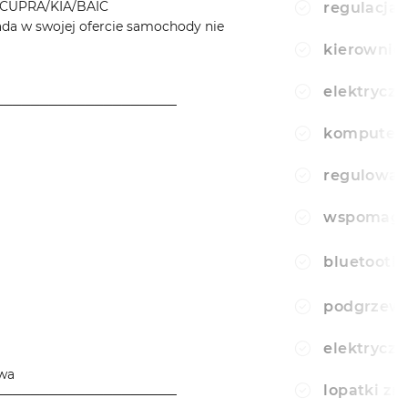
CUPRA/KIA/BAIC
regulacja 
a w swojej ofercie samochody nie
kierownic
elektryczn
────────────────────
komputer
regulowan
wspomagan
bluetooth
podgrzewa
elektryczn
owa
lopatki z
────────────────────