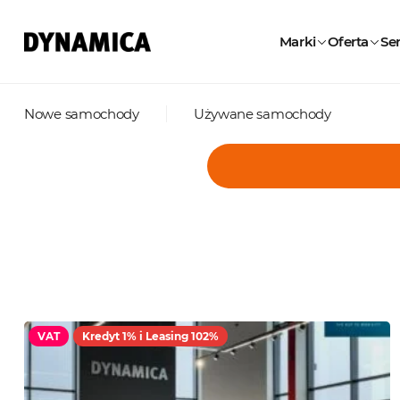
Marki
Oferta
Ser
Nowe samochody
Używane samochody
VAT
Kredyt 1% i Leasing 102%