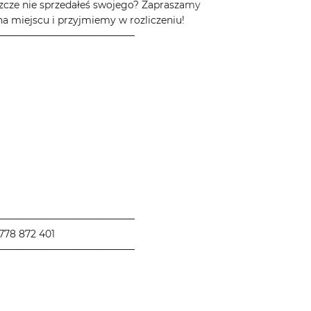
zcze nie sprzedałeś swojego? Zapraszamy
a miejscu i przyjmiemy w rozliczeniu!
────────────────────
────────────────────
778 872 401
────────────────────