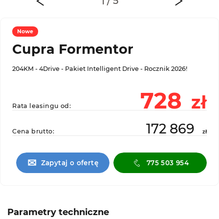
Nowe
Cupra Formentor
204KM - 4Drive - Pakiet Intelligent Drive - Rocznik 2026!
728
zł
Rata leasingu od:
172 869
Cena brutto:
zł
✉
Zapytaj o ofertę
775 503 954
Parametry techniczne