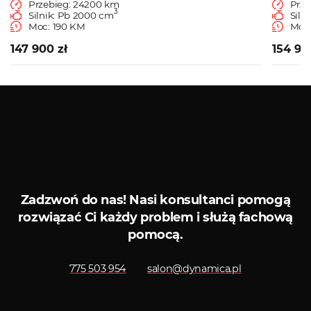
Przebieg: 24200 km
Prze
3
Silnik: Pb 2000 cm
Siln
Moc: 190 KM
Moc:
147 900 zł
154 90
Zobacz więcej
Serwis ASO
Serwis diagnostycz
Zadzwoń do nas!
Nasi konsultanci pomogą
rozwiązać Ci każdy problem i służą fachową
pomocą.
775 503 954
salon@dynamica.pl