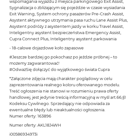
wspomagania wyjazdu z miejsca parkingowego Exit Assist,
Sygnalizacja o zbliżającym się pojeździe w czasie wysiadania
Exit Warning, System ochrony pasażerów Pre-Crash Assist,
Asystent aktywnego utrzymania pasa ruchu Lane Assist Plus,
Asystent podróży z asystentem jazdy w korku Travel Assist,
Inteligentny asystent bezpieczeństwa Emergency Assist,
Cupra Connect Plus, Inteligentny asystent parkowania
- 18-calowe dojazdowe koło zapasowe
#Jeszcze bardziej go pokochasz po jeździe próbnej – to
możemy zagwarantować!
#OdważSię dołączyć do wyjątkowego świata Cupra
*Załączone zdjęcia mają charakter poglądowy w celu
zaprezentowania realnego koloru oferowanego modelu.
Treść ogłoszenia nie stanowi w rozumieniu prawa oferty
handlowej, jest jedynie treścią informacyjną w myśl art.66,§1
Kodeksu Cywilnego. Sprzedający nie odpowiada za
ewentualne błędy lub nieaktualności ogłoszenia.
Numer oferty: 163896
Numer oferty: AKL18J4WH
i00586934973i