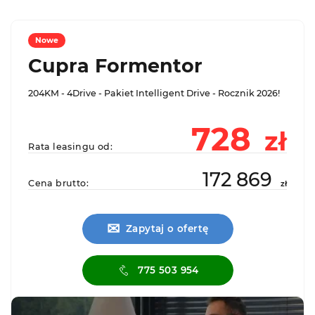
Nowe
Cupra Formentor
204KM - 4Drive - Pakiet Intelligent Drive - Rocznik 2026!
728
zł
Rata leasingu od:
172 869
Cena brutto:
zł
✉
Zapytaj o ofertę
775 503 954