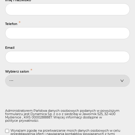
Imię i nazwisko
*
Telefon
Email
*
Wybierz salon
Administratorem Państwa danych osobowych podanych w powyższym
formularzu jest Dynamica Sp. z o.o z siedzibą w Jawornik 525, 32-400
Myślenice , KRS 0000288887. Więcej informacji dostępne w
polityce prywatności
.
Wyrażam zgodę na przetwarzanie moich danych osobowych w celu
przedstawienia ofert i nawiązania kontaktów powiązanych z tymi