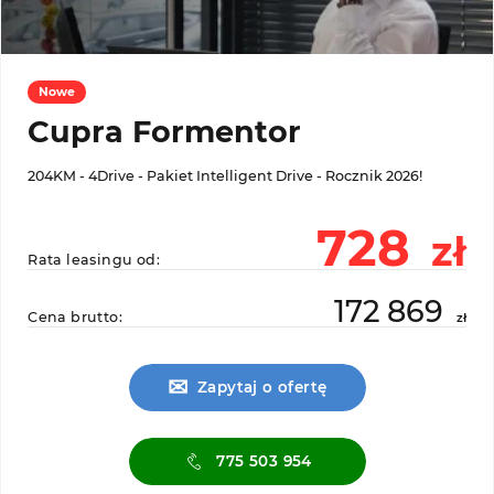
Nowe
Cupra Formentor
204KM - 4Drive - Pakiet Intelligent Drive - Rocznik 2026!
728
zł
Rata leasingu od:
172 869
Cena brutto:
zł
✉
Zapytaj o ofertę
775 503 954