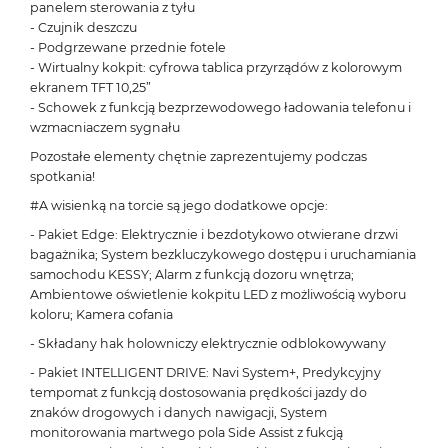
panelem sterowania z tyłu
- Czujnik deszczu
- Podgrzewane przednie fotele
- Wirtualny kokpit: cyfrowa tablica przyrządów z kolorowym
ekranem TFT 10,25”
- Schowek z funkcją bezprzewodowego ładowania telefonu i
wzmacniaczem sygnału
Pozostałe elementy chętnie zaprezentujemy podczas
spotkania!
#A wisienką na torcie są jego dodatkowe opcje:
- Pakiet Edge: Elektrycznie i bezdotykowo otwierane drzwi
bagażnika; System bezkluczykowego dostępu i uruchamiania
samochodu KESSY; Alarm z funkcją dozoru wnętrza;
Ambientowe oświetlenie kokpitu LED z możliwością wyboru
koloru; Kamera cofania
- Składany hak holowniczy elektrycznie odblokowywany
- Pakiet INTELLIGENT DRIVE: Navi System+, Predykcyjny
tempomat z funkcją dostosowania prędkości jazdy do
znaków drogowych i danych nawigacji, System
monitorowania martwego pola Side Assist z fukcją