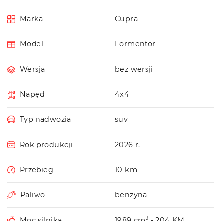
Marka
Cupra
Model
Formentor
Wersja
bez wersji
Napęd
4x4
Typ nadwozia
suv
Rok produkcji
2026 r.
Przebieg
10 km
Paliwo
benzyna
3
Moc silnika
1989 cm
- 204 KM