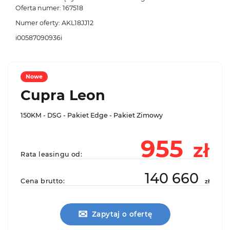
Oferta numer: 167518
Numer oferty: AKL18JJ12
i00587090936i
Nowe
Cupra Leon
150KM - DSG - Pakiet Edge - Pakiet Zimowy
955
zł
Rata leasingu od:
140 660
Cena brutto:
zł
✉
Zapytaj o ofertę