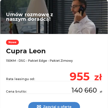
Umów rozmowę z
naszym doradcą!
Nowe
Cupra Leon
150KM - DSG - Pakiet Edge - Pakiet Zimowy
955
zł
Rata leasingu od:
140 660
Cena brutto:
zł
✉
Zapytaj o ofertę