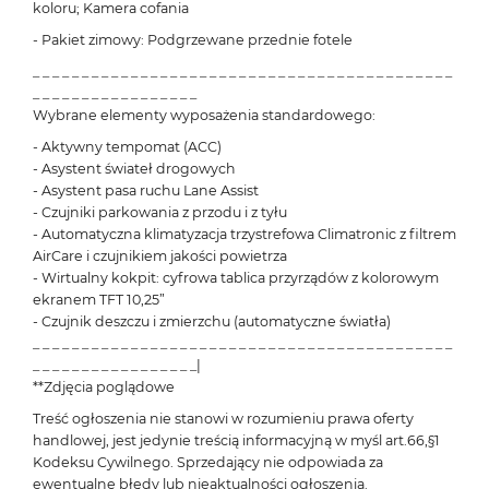
koloru; Kamera cofania
- Pakiet zimowy: Podgrzewane przednie fotele
_ _ _ _ _ _ _ _ _ _ _ _ _ _ _ _ _ _ _ _ _ _ _ _ _ _ _ _ _ _ _ _ _ _ _ _ _ _ _ _ _ _ _
_ _ _ _ _ _ _ _ _ _ _ _ _ _ _ _ _
Wybrane elementy wyposażenia standardowego:
- Aktywny tempomat (ACC)
- Asystent świateł drogowych
- Asystent pasa ruchu Lane Assist
- Czujniki parkowania z przodu i z tyłu
- Automatyczna klimatyzacja trzystrefowa Climatronic z filtrem
AirCare i czujnikiem jakości powietrza
- Wirtualny kokpit: cyfrowa tablica przyrządów z kolorowym
ekranem TFT 10,25”
- Czujnik deszczu i zmierzchu (automatyczne światła)
_ _ _ _ _ _ _ _ _ _ _ _ _ _ _ _ _ _ _ _ _ _ _ _ _ _ _ _ _ _ _ _ _ _ _ _ _ _ _ _ _ _ _
_ _ _ _ _ _ _ _ _ _ _ _ _ _ _ _ _|
**Zdjęcia poglądowe
Treść ogłoszenia nie stanowi w rozumieniu prawa oferty
handlowej, jest jedynie treścią informacyjną w myśl art.66,§1
Kodeksu Cywilnego. Sprzedający nie odpowiada za
ewentualne błędy lub nieaktualności ogłoszenia.