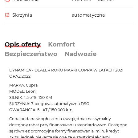
Skrzynia
automatyczna
Opis oferty
Komfort
Bezpieczeństwo
Nadwozie
DYNAMICA - DEALER ROKU MARKI CUPRA W LATACH 2021
ORAZ 2022
MARKA: Cupra
MODEL: Leon
SILNIK: 1.5 eTSI 150 KM
SKRZYNIA: 7-biegowa automatyczna DSG
GWARANCJA: 5 LAT / 150 000 km
Cena podana w ogłoszeniu uwzględnia maksymalny
dostępny rabat przy finansowaniu standardowym. Dostępne
są również promocyjne formy finansowania, m.in. kredyt
3x0%, jednak nie łączą się one ze wszystkimi akcjami