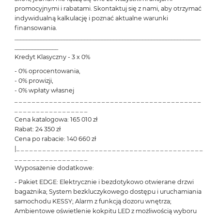
promocyjnymi i rabatami. Skontaktuj się z nami, aby otrzymać
indywidualną kalkulację i poznać aktualne warunki
finansowania.
________________________________________________________________
_______________
Kredyt Klasyczny - 3 x 0%
- 0% oprocentowania,
- 0% prowizji,
- 0% wpłaty własnej
_ _ _ _ _ _ _ _ _ _ _ _ _ _ _ _ _ _ _ _ _ _ _ _ _ _ _ _ _ _ _ _ _ _ _ _ _ _ _ _ _ _ _
_ _ _ _ _ _ _ _ _ _ _ _ _ _ _ _ _
Cena katalogowa: 165 010 zł
Rabat: 24 350 zł
Cena po rabacie: 140 660 zł
|_ _ _ _ _ _ _ _ _ _ _ _ _ _ _ _ _ _ _ _ _ _ _ _ _ _ _ _ _ _ _ _ _ _ _ _ _ _ _ _ _ _ _
_ _ _ _ _ _ _ _ _ _ _ _ _ _ _ _ _
Wyposażenie dodatkowe:
- Pakiet EDGE: Elektrycznie i bezdotykowo otwierane drzwi
bagażnika; System bezkluczykowego dostępu i uruchamiania
samochodu KESSY; Alarm z funkcją dozoru wnętrza;
Ambientowe oświetlenie kokpitu LED z możliwością wyboru