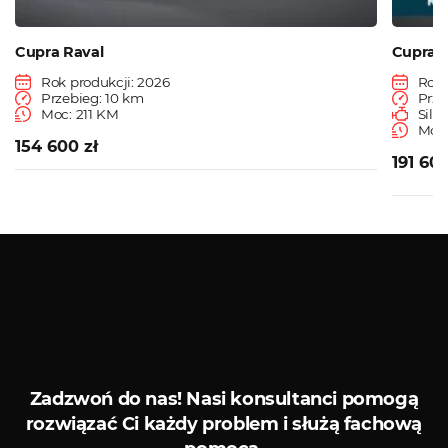
Cupra Raval
Cupra 
Rok produkcji: 2026
Rok 
Przebieg: 10 km
Prze
Moc: 211 KM
Siln
Moc
154 600 zł
191 609
Zobacz więcej
Serwis ASO
Serwis diagn
Zadzwoń do nas!
Nasi konsultanci pomogą
rozwiązać Ci każdy problem i służą fachową