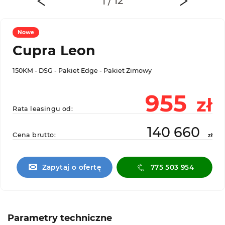
Nowe
Cupra Leon
150KM - DSG - Pakiet Edge - Pakiet Zimowy
955
zł
Rata leasingu od:
140 660
Cena brutto:
zł
✉
Zapytaj o ofertę
775 503 954
Parametry techniczne