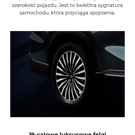
szerokość pojazdu. Jest to świetlna sygnatura
samochodu, która przyciąga spojrzenia.
19-calowe luksusowe felgi