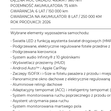
ŁĄCZNA MOC UKŁADU: 450KM / 560 Nm
POJEMNOŚĆ AKUMULATORA: 75 kWh
GWARANCJA: 6 LAT / 150 000 km
GWARANCJA NA AKUMULATOR: 8 LAT / 250 000 KM
ROK PRODUKCJI: 2026
__________________________________________________________
Wybrane elementy wyposażenia samochodu:
- Światła LED z funkcją asystenta świateł drogowych (HM
- Podgrzewane, elektrycznie regulowane fotele przednie z 
- Podgrzewana kierownica
- System audio Infinity® z 10 głośnikami
- Wyświetlacz przezierny (HUD)
- Android Auto™ i Apple CarPlay
- Zaczepy ISOFIX i i-Size w fotelu pasażera z przodu i miej
- Panoramiczne okno dachowe z elektrycznie regulowaną
- Aluminiowe relingi dachowe
- Adaptacyjny tempomat (ACC) i inteligentny tempomat (
- System monitorowania ruchu poprzecznego z przodu ora
- Asystent utrzymania pasa ruchu
- System monitorowania martwego pola