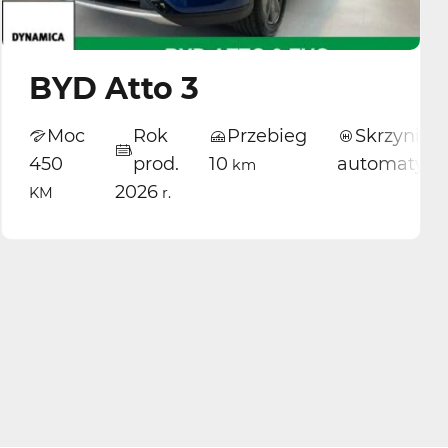
BYD Atto 3
Moc
Rok
Przebieg
Skrzynia
0
prod.
10
automatyczna
km
2026
r.