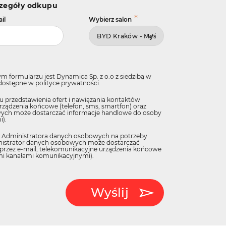
czegóły odkupu
*
il
Wybierz salon
Skrzynia
Silnik
ormularzu jest Dynamica Sp. z o.o z siedzibą w
automatyczna
Electric
45
 dostępne w
polityce prywatności
.
0
KM
przedstawienia ofert i nawiązania kontaktów
rządzenia końcowe (telefon, sms, smartfon) oraz
bowych może dostarczać informacje handlowe do osoby
).
 Administratora danych osobowych na potrzeby
dministrator danych osobowych może dostarczać
przez e-mail, telekomunikacyjne urządzenia końcowe
ymi kanałami komunikacyjnymi).
Wyślij