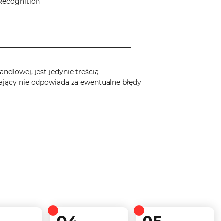
Recognition
______________________________________
ndlowej, jest jedynie treścią
ający nie odpowiada za ewentualne błędy