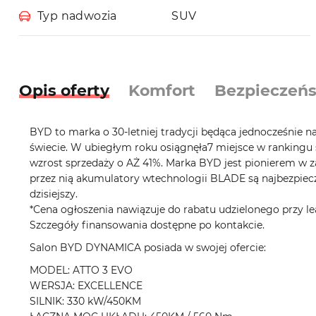
Typ nadwozia
SUV
Opis oferty
Komfort
Bezpieczeń
BYD to marka o 30-letniej tradycji będąca jednocześnie na
świecie. W ubiegłym roku osiągnęła7 miejsce w rankingu 
wzrost sprzedaży o AŻ 41%. Marka BYD jest pionierem w z
przez nią akumulatory wtechnologii BLADE są najbezpie
dzisiejszy.
*Cena ogłoszenia nawiązuje do rabatu udzielonego przy 
Szczegóły finansowania dostępne po kontakcie.
Salon BYD DYNAMICA posiada w swojej ofercie:
MODEL: ATTO 3 EVO
WERSJA: EXCELLENCE
SILNIK: 330 kW/450KM