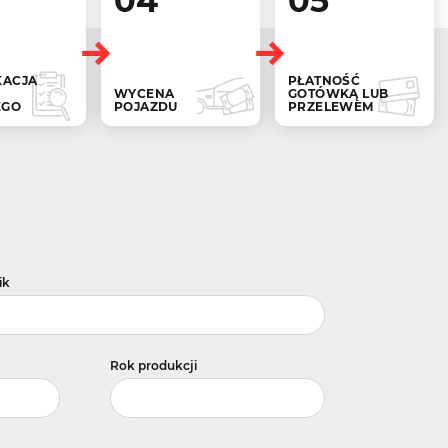
04
05
KACJA
PŁATNOŚĆ
WYCENA
GOTÓWKĄ LUB
EGO
POJAZDU
PRZELEWEM
ik
Rok produkcji