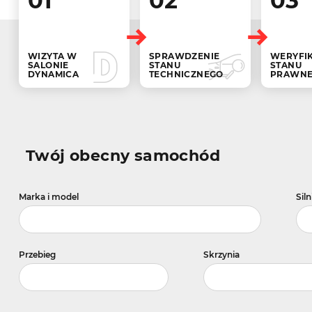
01
02
03
WIZYTA W
SPRAWDZENIE
WERYFI
SALONIE
STANU
STANU
DYNAMICA
TECHNICZNEGO
PRAWN
Twój obecny samochód
Marka i model
Siln
Przebieg
Skrzynia