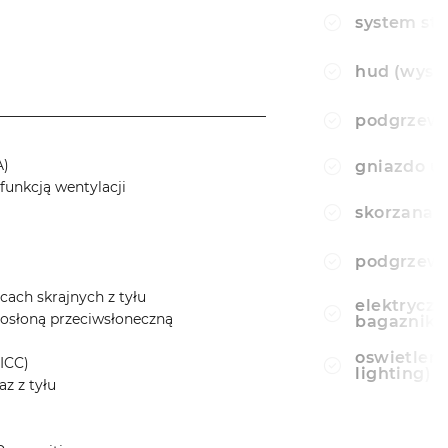
system sta
hud (wyswi
______________________________________
podgrzewa
A)
gniazdo u
funkcją wentylacji
skorzana 
podgrzewa
scach skrajnych z tyłu
elektryczn
 osłoną przeciwsłoneczną
bagaznika
oswietlen
ICC)
lighting)
z z tyłu