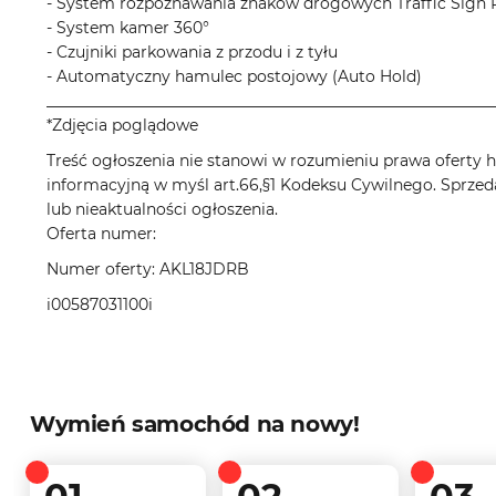
- System rozpoznawania znaków drogowych Traffic Sign 
- System kamer 360°
- Czujniki parkowania z przodu i z tyłu
- Automatyczny hamulec postojowy (Auto Hold)
__________________________________________________________
*Zdjęcia poglądowe
Treść ogłoszenia nie stanowi w rozumieniu prawa oferty ha
informacyjną w myśl art.66,§1 Kodeksu Cywilnego. Sprzed
lub nieaktualności ogłoszenia.
Oferta numer:
Numer oferty: AKL18JDRB
i00587031100i
Wymień samochód na nowy!