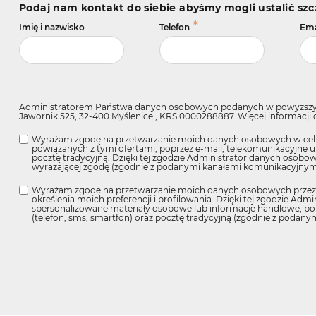
Podaj nam kontakt do siebie abyśmy mogli ustalić sz
*
Imię i nazwisko
Telefon
Ema
Administratorem Państwa danych osobowych podanych w powyższym f
Jawornik 525, 32-400 Myślenice , KRS 0000288887. Więcej informacji
Wyrażam zgodę na przetwarzanie moich danych osobowych w celu 
powiązanych z tymi ofertami, poprzez e-mail, telekomunikacyjne u
pocztę tradycyjną. Dzięki tej zgodzie Administrator danych oso
wyrażającej zgodę (zgodnie z podanymi kanałami komunikacyjnymi
Wyrażam zgodę na przetwarzanie moich danych osobowych przez
określenia moich preferencji i profilowania. Dzięki tej zgodzie A
spersonalizowane materiały osobowe lub informacje handlowe, po
(telefon, sms, smartfon) oraz pocztę tradycyjną (zgodnie z podan