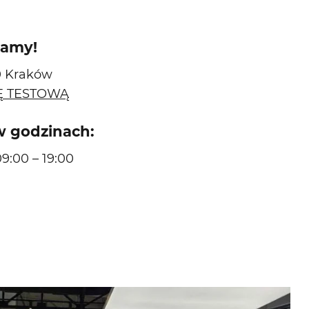
zamy!
80 Kraków
Ę TESTOWĄ
w godzinach:
09:00 – 19:00