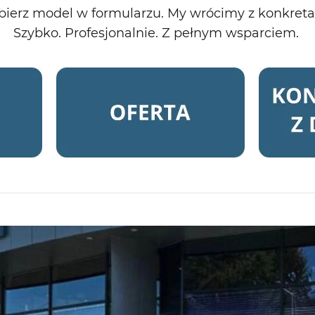
ierz model w
formularzu
. My
wrócimy
z
konkret
Szybko.
Profesjonalnie
.
Z
pełnym
wsparciem
.