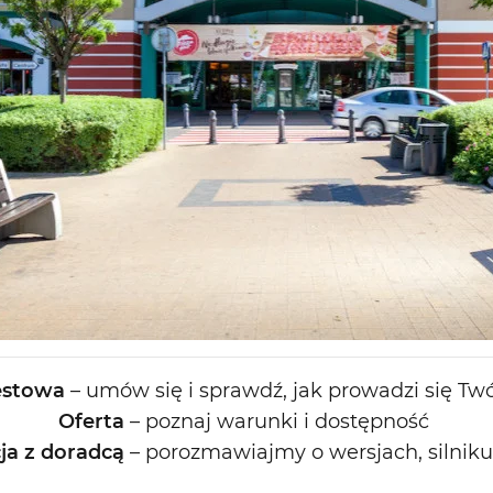
estowa
–
umów
się
i
sprawdź
, jak
prowadzi
się
Twó
Oferta
–
poznaj
warunki
i
dostępność
ja z
doradcą
–
porozmawiajmy
o
wersjach
,
silniku