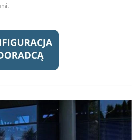
ami
.