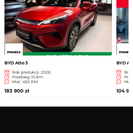
BYD Atto 3
BYD Att
Rok produkcji: 2026
Rok 
Przebieg: 10 km
Prze
Moc: 450 KM
Moc:
183 900 zł
104 90
Zobacz więcej
Serwis ASO
Serwis