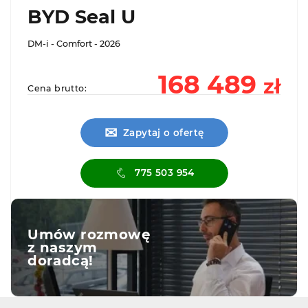
BYD Seal U
DM-i - Comfort - 2026
168 489
zł
Cena brutto:
✉
Zapytaj o ofertę
775 503 954
Umów rozmowę
z naszym
doradcą!