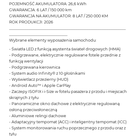
POJEMNOŚĆ AKUMULATORA: 26,6 kWh
GWARANCJA: 6 LAT / 150 000 km
GWARANCJA NA AKUMULATOR: 8 LAT / 250 000 KM
ROK PRODUKCJI: 2026
________________________________________________________________
________________________________
Wybrane elementy wyposażenia samochodu:
- Światła LED z funkcją asystenta świateł drogowych (HMA)
- Podgrzewane, elektrycznie regulowane fotele przednie z
funkcją wentylacji
- Podgrzewana kierownica
- System audio Infinity® z 10 głośnikami
- Wyświetlacz przezierny (HUD)
- Android Auto™ i Apple CarPlay
- Zaczepy ISOFIX i i-Size w fotelu pasażera z przodu i miejscach
skrajnych z tyłu
- Panoramiczne okno dachowe z elektrycznie regulowaną
osłoną przeciwsłoneczną
- Aluminiowe relingi dachowe
- Adaptacyjny tempomat (ACC) i inteligentny tempomat (ICC)
- System monitorowania ruchu poprzecznego z przodu oraz z
tyłu