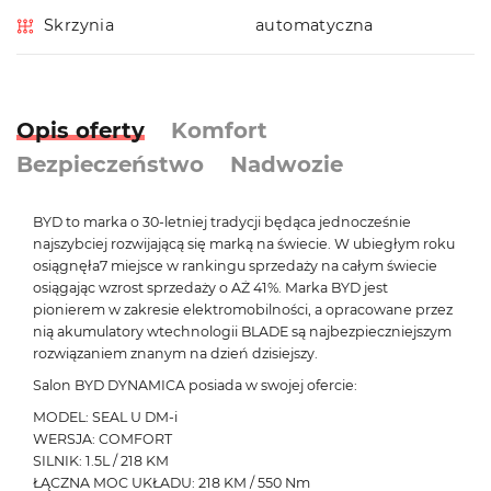
Skrzynia
automatyczna
Opis oferty
Komfort
Bezpieczeństwo
Nadwozie
BYD to marka o 30-letniej tradycji będąca jednocześnie
najszybciej rozwijającą się marką na świecie. W ubiegłym roku
osiągnęła7 miejsce w rankingu sprzedaży na całym świecie
osiągając wzrost sprzedaży o AŻ 41%. Marka BYD jest
pionierem w zakresie elektromobilności, a opracowane przez
nią akumulatory wtechnologii BLADE są najbezpieczniejszym
rozwiązaniem znanym na dzień dzisiejszy.
Salon BYD DYNAMICA posiada w swojej ofercie:
MODEL: SEAL U DM-i
WERSJA: COMFORT
SILNIK: 1.5L / 218 KM
ŁĄCZNA MOC UKŁADU: 218 KM / 550 Nm