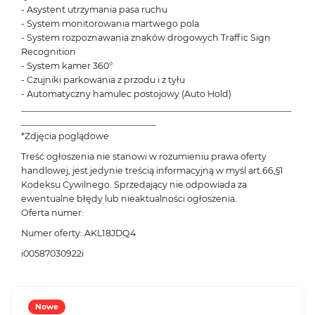
- Asystent utrzymania pasa ruchu
- System monitorowania martwego pola
- System rozpoznawania znaków drogowych Traffic Sign
Recognition
- System kamer 360°
- Czujniki parkowania z przodu i z tyłu
- Automatyczny hamulec postojowy (Auto Hold)
________________________________________________________________
________________________________
*Zdjęcia poglądowe
Treść ogłoszenia nie stanowi w rozumieniu prawa oferty
handlowej, jest jedynie treścią informacyjną w myśl art.66,§1
Kodeksu Cywilnego. Sprzedający nie odpowiada za
ewentualne błędy lub nieaktualności ogłoszenia.
Oferta numer:
Numer oferty: AKL18JDQ4
i00587030922i
Nowe