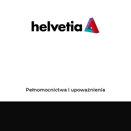
Pełnomocnictwa i upoważnienia
Kredyty i leasingi
Serwis