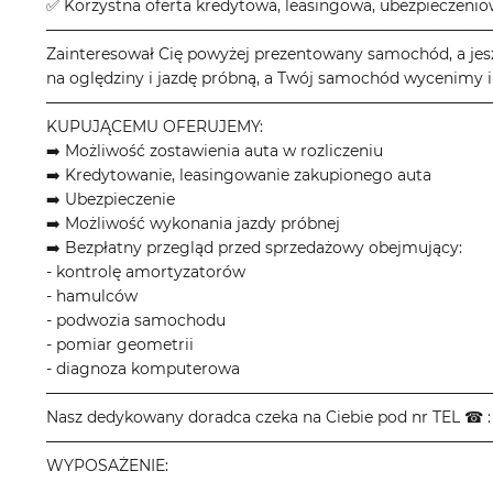
✅ Korzystna oferta kredytowa, leasingowa, ubezpieczeni
────────────────────────────────────────
Zainteresował Cię powyżej prezentowany samochód, a jes
na oględziny i jazdę próbną, a Twój samochód wycenimy i
────────────────────────────────────────
KUPUJĄCEMU OFERUJEMY:
➡️ Możliwość zostawienia auta w rozliczeniu
➡️ Kredytowanie, leasingowanie zakupionego auta
➡️ Ubezpieczenie
➡️ Możliwość wykonania jazdy próbnej
➡️ Bezpłatny przegląd przed sprzedażowy obejmujący:
- kontrolę amortyzatorów
- hamulców
- podwozia samochodu
- pomiar geometrii
- diagnoza komputerowa
────────────────────────────────────────
Nasz dedykowany doradca czeka na Ciebie pod nr TEL ☎ : 
────────────────────────────────────────
WYPOSAŻENIE: