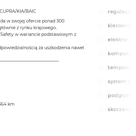
CUPRA/KIA/BAIC
regulacja 
a w swojej ofercie ponad 300
kierownic
ównie z rynku krajowego.
aSafety w wariancie podstawowym z
elektryczn
wiedzialnością za uszkodzenia nawet
komputer
────────────────────
tempomat
system sta
podgrzewa
 364 km
skorzana 