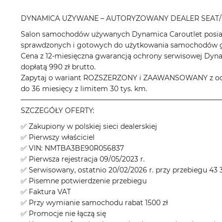
DYNAMICA UŻYWANE – AUTORYZOWANY DEALER SEAT/
Salon samochodów używanych Dynamica Caroutlet posiad
sprawdzonych i gotowych do użytkowania samochodów gł
Cena z 12-miesięczna gwarancją ochrony serwisowej Dyn
dopłatą 990 zł brutto.
Zapytaj o wariant ROZSZERZONY i ZAAWANSOWANY z odpo
do 36 miesięcy z limitem 30 tys. km.
────────────────────────────────────────
SZCZEGÓŁY OFERTY:
✅ Zakupiony w polskiej sieci dealerskiej
✅ Pierwszy właściciel
✅ VIN: NMTBA3BE90R056837
✅ Pierwsza rejestracja 09/05/2023 r.
✅ Serwisowany, ostatnio 20/02/2026 r. przy przebiegu 43
✅ Pisemne potwierdzenie przebiegu
✅ Faktura VAT
✅ Przy wymianie samochodu rabat 1500 zł
✅ Promocje nie łączą się