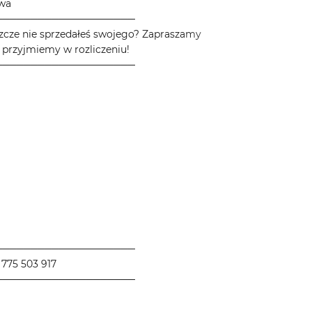
owa
────────────────────
zcze nie sprzedałeś swojego? Zapraszamy
 przyjmiemy w rozliczeniu!
────────────────────
────────────────────
775 503 917
────────────────────