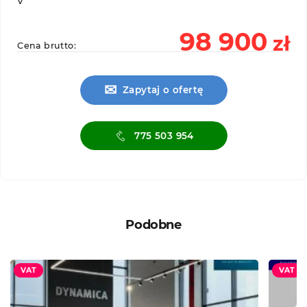
V
98 900
zł
Cena brutto:
✉
Zapytaj o ofertę
775 503 954
Podobne
VAT
VAT