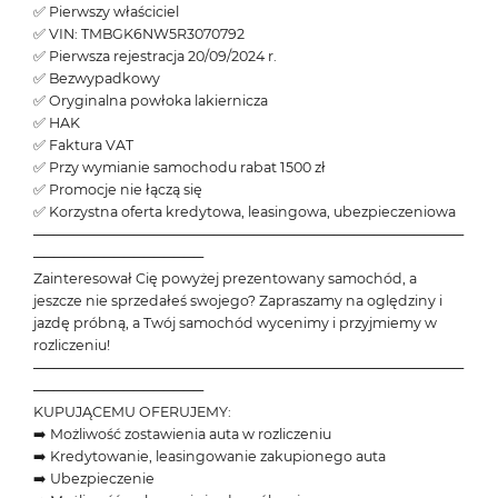
✅ Pierwszy właściciel
✅ VIN: TMBGK6NW5R3070792
✅ Pierwsza rejestracja 20/09/2024 r.
✅ Bezwypadkowy
✅ Oryginalna powłoka lakiernicza
✅ HAK
✅ Faktura VAT
✅ Przy wymianie samochodu rabat 1500 zł
✅ Promocje nie łączą się
✅ Korzystna oferta kredytowa, leasingowa, ubezpieczeniowa
───────────────────────────────────────────
─────────────────
Zainteresował Cię powyżej prezentowany samochód, a
jeszcze nie sprzedałeś swojego? Zapraszamy na oględziny i
jazdę próbną, a Twój samochód wycenimy i przyjmiemy w
rozliczeniu!
───────────────────────────────────────────
─────────────────
KUPUJĄCEMU OFERUJEMY:
➡️ Możliwość zostawienia auta w rozliczeniu
➡️ Kredytowanie, leasingowanie zakupionego auta
➡️ Ubezpieczenie