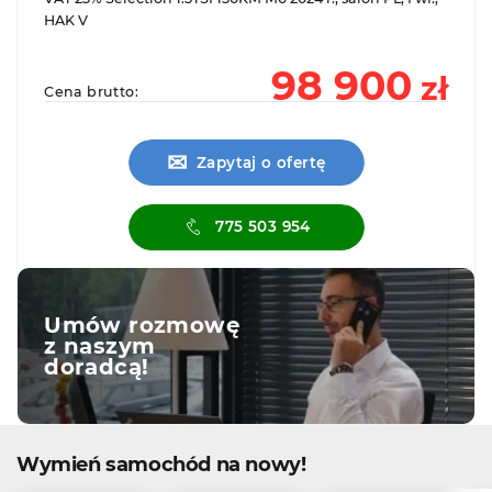
HAK V
98 900
zł
Cena brutto:
✉
Zapytaj o ofertę
775 503 954
Umów rozmowę
z naszym
doradcą!
Wymień samochód na nowy!