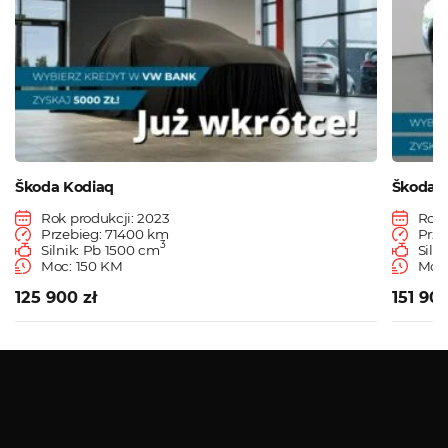
Škoda Kodiaq
Škoda 
Rok produkcji: 2023
Rok 
Przebieg: 71400 km
Prze
3
Silnik: Pb 1500 cm
Siln
Moc: 150 KM
Moc:
125 900 zł
151 900
Zobacz więcej
Serwis ASO
Serwis