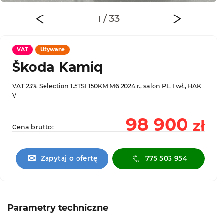
VAT
Używane
Škoda Kamiq
VAT 23% Selection 1.5TSI 150KM M6 2024 r., salon PL, I wł., HAK
V
98 900
zł
Cena brutto:
✉
Zapytaj o ofertę
775 503 954
Parametry techniczne