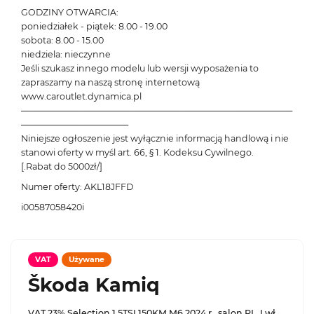
GODZINY OTWARCIA:
poniedziałek - piątek: 8.00 - 19.00
sobota: 8.00 - 15.00
niedziela: nieczynne
Jeśli szukasz innego modelu lub wersji wyposażenia to
zapraszamy na naszą stronę internetową
www.caroutlet.dynamica.pl
───────────────────────────────────────────
─────────────────
Niniejsze ogłoszenie jest wyłącznie informacją handlową i nie
stanowi oferty w myśl art. 66, § 1. Kodeksu Cywilnego.
[.Rabat do 5000zł/]
Numer oferty: AKL18JFFD
i00587058420i
VAT
Używane
Škoda Kamiq
VAT 23% Selection 1.5TSI 150KM M6 2024 r., salon PL, I wł.,