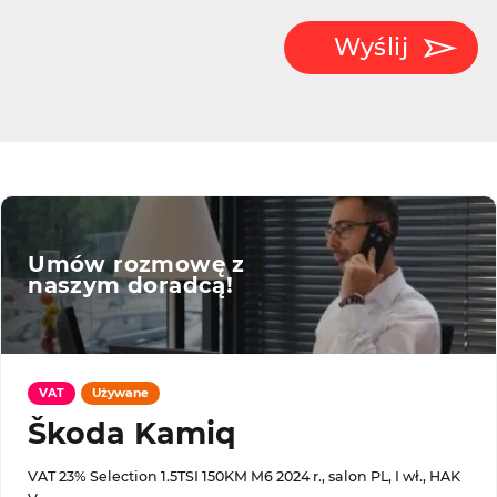
Wyślij
Umów rozmowę z
naszym doradcą!
VAT
Używane
Škoda Kamiq
VAT 23% Selection 1.5TSI 150KM M6 2024 r., salon PL, I wł., HAK