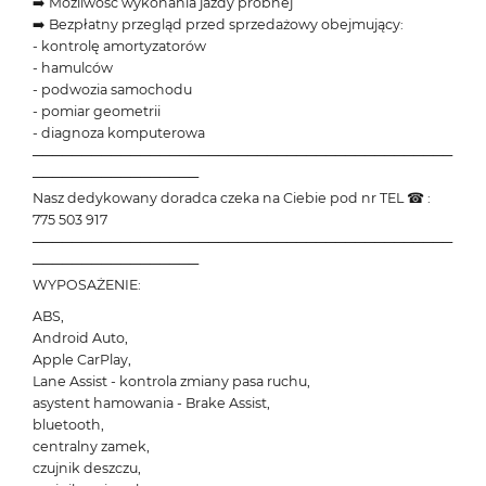
➡️ Możliwość wykonania jazdy próbnej
➡️ Bezpłatny przegląd przed sprzedażowy obejmujący:
- kontrolę amortyzatorów
- hamulców
- podwozia samochodu
- pomiar geometrii
- diagnoza komputerowa
───────────────────────────────────────────
─────────────────
Nasz dedykowany doradca czeka na Ciebie pod nr TEL ☎ :
775 503 917
───────────────────────────────────────────
─────────────────
WYPOSAŻENIE:
ABS,
Android Auto,
Apple CarPlay,
Lane Assist - kontrola zmiany pasa ruchu,
asystent hamowania - Brake Assist,
bluetooth,
centralny zamek,
czujnik deszczu,