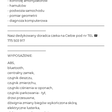
- kontrolę amortyzatorów
- hamulców
- podwozia samochodu
- pomiar geometrii
- diagnoza komputerowa
───────────────────────────────────────────
─────────────────
Nasz dedykowany doradca czeka na Ciebie pod nr TEL ☎ :
775 503 917
───────────────────────────────────────────
─────────────────
WYPOSAŻENIE:
ABS,
bluetooth,
centralny zamek,
czujnik deszczu,
czujnik zmierzchu,
czujniki ciśnienia w oponach,
czujniki parkowania - tył,
drzwi przesuwne,
dźwignia zmiany biegów wykończona skórą,
elektryczne lusterka,