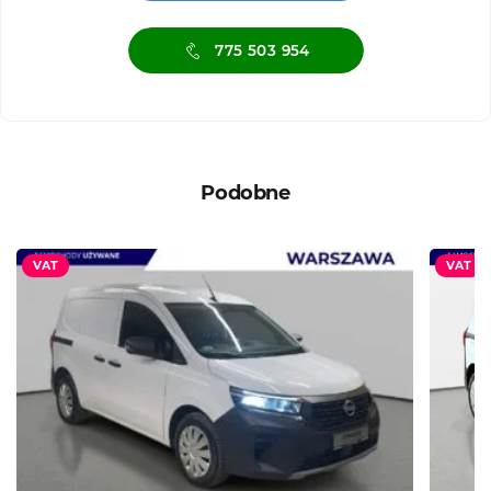
775 503 954
Podobne
VAT
VAT