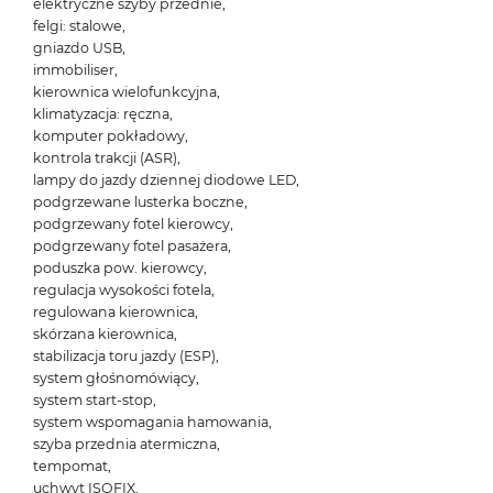
elektryczne szyby przednie,
felgi: stalowe,
gniazdo USB,
immobiliser,
kierownica wielofunkcyjna,
klimatyzacja: ręczna,
komputer pokładowy,
kontrola trakcji (ASR),
lampy do jazdy dziennej diodowe LED,
podgrzewane lusterka boczne,
podgrzewany fotel kierowcy,
podgrzewany fotel pasażera,
poduszka pow. kierowcy,
regulacja wysokości fotela,
regulowana kierownica,
skórzana kierownica,
stabilizacja toru jazdy (ESP),
system głośnomówiący,
system start-stop,
system wspomagania hamowania,
szyba przednia atermiczna,
tempomat,
uchwyt ISOFIX,