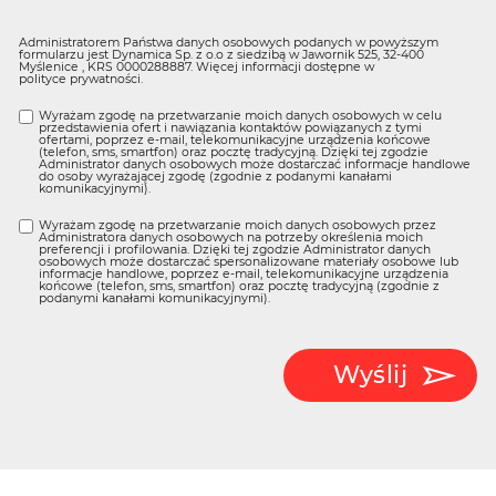
Administratorem Państwa danych osobowych podanych w powyższym
formularzu jest Dynamica Sp. z o.o z siedzibą w Jawornik 525, 32-400
Myślenice , KRS 0000288887. Więcej informacji dostępne w
polityce prywatności
.
Wyrażam zgodę na przetwarzanie moich danych osobowych w celu
przedstawienia ofert i nawiązania kontaktów powiązanych z tymi
ofertami, poprzez e-mail, telekomunikacyjne urządzenia końcowe
(telefon, sms, smartfon) oraz pocztę tradycyjną. Dzięki tej zgodzie
Administrator danych osobowych może dostarczać informacje handlowe
do osoby wyrażającej zgodę (zgodnie z podanymi kanałami
komunikacyjnymi).
Wyrażam zgodę na przetwarzanie moich danych osobowych przez
Administratora danych osobowych na potrzeby określenia moich
preferencji i profilowania. Dzięki tej zgodzie Administrator danych
osobowych może dostarczać spersonalizowane materiały osobowe lub
informacje handlowe, poprzez e-mail, telekomunikacyjne urządzenia
końcowe (telefon, sms, smartfon) oraz pocztę tradycyjną (zgodnie z
podanymi kanałami komunikacyjnymi).
Wyślij