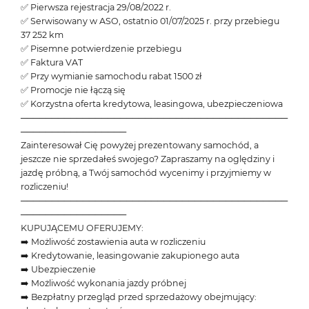
✅ Pierwsza rejestracja 29/08/2022 r.
✅ Serwisowany w ASO, ostatnio 01/07/2025 r. przy przebiegu
37 252 km
✅ Pisemne potwierdzenie przebiegu
✅ Faktura VAT
✅ Przy wymianie samochodu rabat 1500 zł
✅ Promocje nie łączą się
✅ Korzystna oferta kredytowa, leasingowa, ubezpieczeniowa
───────────────────────────────────────────
─────────────────
Zainteresował Cię powyżej prezentowany samochód, a
jeszcze nie sprzedałeś swojego? Zapraszamy na oględziny i
jazdę próbną, a Twój samochód wycenimy i przyjmiemy w
rozliczeniu!
───────────────────────────────────────────
─────────────────
KUPUJĄCEMU OFERUJEMY:
➡️ Możliwość zostawienia auta w rozliczeniu
➡️ Kredytowanie, leasingowanie zakupionego auta
➡️ Ubezpieczenie
➡️ Możliwość wykonania jazdy próbnej
➡️ Bezpłatny przegląd przed sprzedażowy obejmujący: