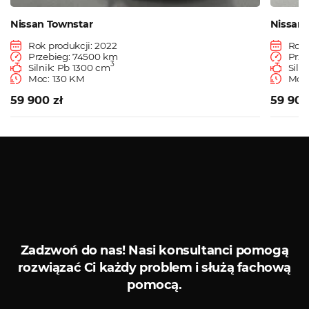
Nissan Townstar
Nissan 
Rok produkcji: 2022
Rok 
Przebieg: 74500 km
Prze
3
Silnik: Pb 1300 cm
Siln
Moc: 130 KM
Moc:
59 900 zł
59 900
Zobacz więcej
Detailing
Ubezpieczenia
Zadzwoń do nas!
Nasi konsultanci pomogą
rozwiązać Ci każdy problem i służą fachową
pomocą.