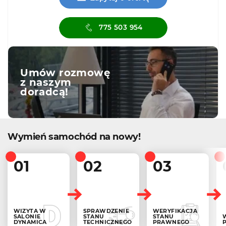
775 503 954
Umów rozmowę
z naszym
doradcą!
Wymień samochód na nowy!
01
02
03
WIZYTA W
SPRAWDZENIE
WERYFIKACJA
SALONIE
STANU
STANU
DYNAMICA
TECHNICZNEGO
PRAWNEGO