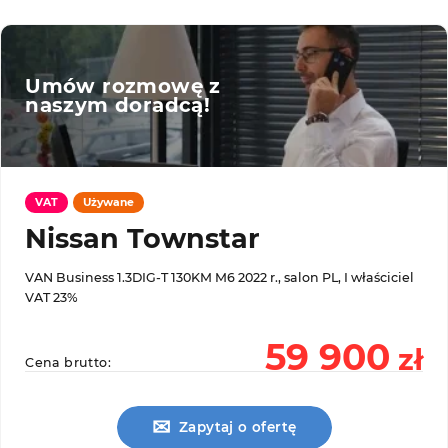
Umów rozmowę z
naszym doradcą!
VAT
Używane
Nissan Townstar
VAN Business 1.3DIG-T 130KM M6 2022 r., salon PL, I właściciel
VAT 23%
59 900
zł
Cena brutto:
✉
Zapytaj o ofertę