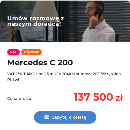
Umów rozmowę z
naszym doradcą!
VAT
Używane
Mercedes C 200
VAT 23% T AMG line 1.5 mHEV 204KM automat 2021/22 r., salon
PL I wł
137 500
zł
Cena brutto:
✉
Zapytaj o ofertę