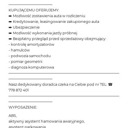
─────────────────
KUPUJĄCEMU OFERUJEMY:
➡️ Możliwość zostawienia auta w rozliczeniu
➡️ Kredytowanie, leasingowanie zakupionego auta
➡️ Ubezpieczenie
➡️ Możliwość wykonania jazdy próbnej
➡️ Bezpłatny przegląd przed sprzedażowy obejmujący:
- kontrolę amortyzatorów
- hamulców
- podwozia samochodu
- pomiar geometrii
- diagnoza komputerowa
───────────────────────────────────────────
─────────────────
Nasz dedykowany doradca czeka na Ciebie pod nr TEL: ☎
778 872 401
───────────────────────────────────────────
─────────────────
WYPOSAŻENIE:
ABS,
aktywny asystent hamowania awaryjnego,
asystent parkowania,