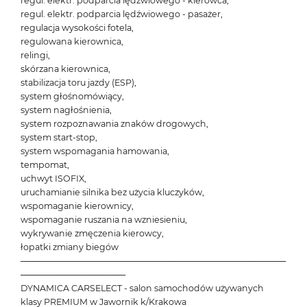
regul. elektr. podparcia lędźwiowego - kierowca,
regul. elektr. podparcia lędźwiowego - pasażer,
regulacja wysokości fotela,
regulowana kierownica,
relingi,
skórzana kierownica,
stabilizacja toru jazdy (ESP),
system głośnomówiący,
system nagłośnienia,
system rozpoznawania znaków drogowych,
system start-stop,
system wspomagania hamowania,
tempomat,
uchwyt ISOFIX,
uruchamianie silnika bez użycia kluczyków,
wspomaganie kierownicy,
wspomaganie ruszania na wzniesieniu,
wykrywanie zmęczenia kierowcy,
łopatki zmiany biegów
───────────────────────────────────────────
─────────────────
DYNAMICA CARSELECT - salon samochodów używanych
klasy PREMIUM w Jawornik k/Krakowa