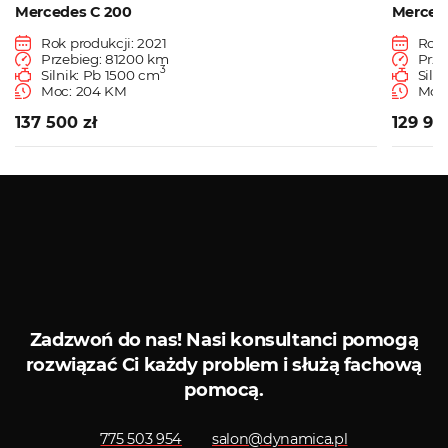
Mercedes C 200
Merced
Rok produkcji: 2021
Rok 
Przebieg: 81200 km
Prze
3
Silnik: Pb 1500 cm
Siln
Moc: 204 KM
Moc:
137 500 zł
129 90
Zobacz więcej
Serwis diagnostyczny
Sklep 
Zadzwoń do nas!
Nasi konsultanci pomogą
rozwiązać Ci każdy problem i służą fachową
pomocą.
775 503 954
salon@dynamica.pl