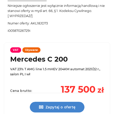
─────────────────
Niniejsze ogłoszenie jest wyłącznie informacją handlową i nie
stanowi oferty w myśl art. 66, § 1. Kodeksu Cywilnego.
[.WYPRZEDAŻ/]
Numer oferty: AKL18JD73
i00587026729i
VAT
Używane
Mercedes C 200
VAT 23% T AMG line 1.5 mHEV 204KM automat 2021/22 r.,
salon PL I wł
137 500
zł
Cena brutto:
✉
Zapytaj o ofertę