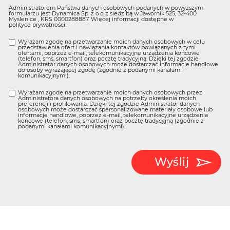
Administratorem Państwa danych osobowych podanych w powyższym
formularzu jest Dynamica Sp. z o.o z siedzibą w Jawornik 525, 32-400
Myślenice , KRS 0000288887. Więcej informacji dostępne w
polityce prywatności
.
Wyrażam zgodę na przetwarzanie moich danych osobowych w celu
przedstawienia ofert i nawiązania kontaktów powiązanych z tymi
ofertami, poprzez e-mail, telekomunikacyjne urządzenia końcowe
(telefon, sms, smartfon) oraz pocztę tradycyjną. Dzięki tej zgodzie
Administrator danych osobowych może dostarczać informacje handlowe
do osoby wyrażającej zgodę (zgodnie z podanymi kanałami
komunikacyjnymi).
Wyrażam zgodę na przetwarzanie moich danych osobowych przez
Administratora danych osobowych na potrzeby określenia moich
preferencji i profilowania. Dzięki tej zgodzie Administrator danych
osobowych może dostarczać spersonalizowane materiały osobowe lub
informacje handlowe, poprzez e-mail, telekomunikacyjne urządzenia
końcowe (telefon, sms, smartfon) oraz pocztę tradycyjną (zgodnie z
podanymi kanałami komunikacyjnymi).
Wyślij