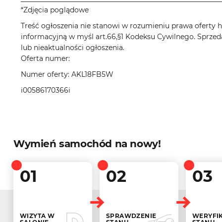
*Zdjęcia poglądowe
Treść ogłoszenia nie stanowi w rozumieniu prawa oferty ha
informacyjną w myśl art.66,§1 Kodeksu Cywilnego. Sprzed
lub nieaktualności ogłoszenia.
Oferta numer:
Numer oferty: AKL18FB5W
i00586170366i
Wymień samochód na nowy!
01
02
03
WIZYTA W
SPRAWDZENIE
WERYFI