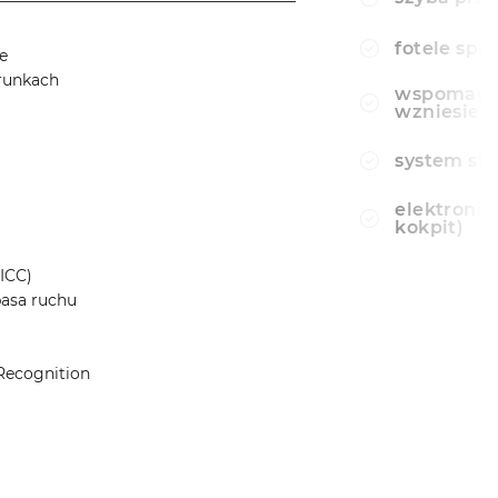
fotele spo
e
erunkach
wspomagan
wzniesien
system st
elektronic
kokpit)
ICC)
pasa ruchu
Recognition
______________________________________