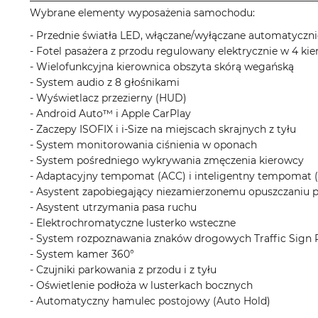
Wybrane elementy wyposażenia samochodu:
- Przednie światła LED, włączane/wyłączane automatyczni
- Fotel pasażera z przodu regulowany elektrycznie w 4 ki
- Wielofunkcyjna kierownica obszyta skórą wegańską
- System audio z 8 głośnikami
- Wyświetlacz przezierny (HUD)
- Android Auto™ i Apple CarPlay
- Zaczepy ISOFIX i i-Size na miejscach skrajnych z tyłu
- System monitorowania ciśnienia w oponach
- System pośredniego wykrywania zmęczenia kierowcy
- Adaptacyjny tempomat (ACC) i inteligentny tempomat (
- Asystent zapobiegający niezamierzonemu opuszczaniu 
- Asystent utrzymania pasa ruchu
- Elektrochromatyczne lusterko wsteczne
- System rozpoznawania znaków drogowych Traffic Sign 
- System kamer 360°
- Czujniki parkowania z przodu i z tyłu
- Oświetlenie podłoża w lusterkach bocznych
- Automatyczny hamulec postojowy (Auto Hold)
__________________________________________________________