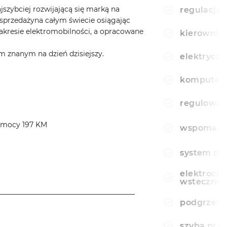
jszybciej rozwijającą się marką na
regulacja 
sprzedażyna całym świecie osiągając
akresie elektromobilności, a opracowane
kierownic
 znanym na dzień dzisiejszy.
elektryczn
komputer
regulowan
o mocy 197 KM
wspomagan
system sta
elektroch
wsteczne
______________________________________
podgrzewa
______________________________________
szyba prz