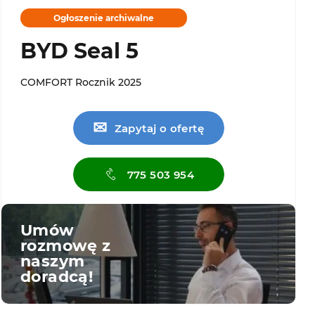
Ogłoszenie archiwalne
BYD Seal 5
COMFORT Rocznik 2025
✉
Zapytaj o ofertę
775 503 954
Umów
rozmowę z
naszym
doradcą!