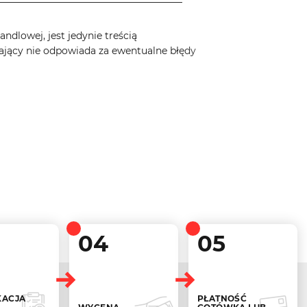
ndlowej, jest jedynie treścią
ający nie odpowiada za ewentualne błędy
04
05
KACJA
PŁATNOŚĆ