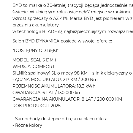
BYD to marka o 30-letniej tradycji będąca jednocześnie na
świecie. W ubiegłym roku osiągnęła7 miejsce w rankingu 
wzrost sprzedaży o AŻ 41%. Marka BYD jest pionierem w z
przez nią akumulatory
w technologii BLADE są najbezpieczniejszym rozwiązaniem
Salon BYD DYNAMICA posiada w swojej ofercie:
*DOSTĘPNY OD RĘKI*
MODEL: SEAL 5 DM-i
WERSJA: COMFORT
SILNIK: spalinowy1.5L o mocy 98 KM + silnik elektryczny 
ŁĄCZNA MOC UKŁADU: 217 KM / 300 Nm
POJEMNOŚĆ AKUMULATORA: 18.3 kWh
GWARANCJA: 6 LAT / 150 000 km
GWARANCJA NA AKUMULATOR: 8 LAT / 200 000 KM
ROK PRODUKCJI: 2025
__________________________________________________________
- Samochody dostępne od ręki na placu dilera
- Różne kolory
__________________________________________________________