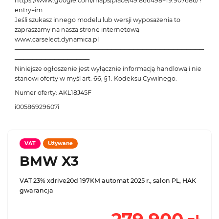
https://www.google.com/maps/place/49.866498+19.907686/?
entry=im
Jeśli szukasz innego modelu lub wersji wyposażenia to
zapraszamy na naszą stronę internetową
www.carselect.dynamica.pl
───────────────────────────────────────────
─────────────────
Niniejsze ogłoszenie jest wyłącznie informacją handlową i nie
stanowi oferty w myśl art. 66, § 1. Kodeksu Cywilnego.
Numer oferty: AKL18J45F
i00586929607i
VAT
Używane
BMW X3
VAT 23% xdrive20d 197KM automat 2025 r., salon PL, HAK
gwarancja