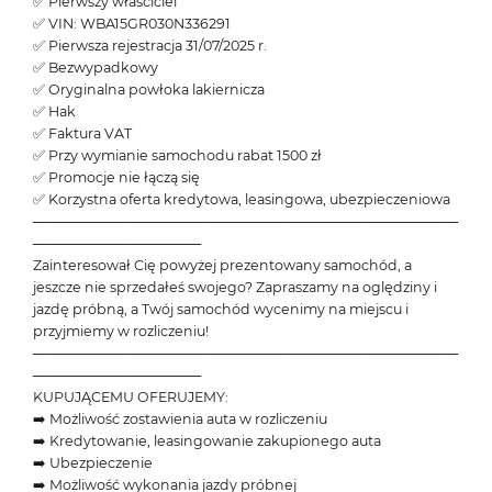
✅ Pierwszy właściciel
✅ VIN: WBA15GR030N336291
✅ Pierwsza rejestracja 31/07/2025 r.
✅ Bezwypadkowy
✅ Oryginalna powłoka lakiernicza
✅ Hak
✅ Faktura VAT
✅ Przy wymianie samochodu rabat 1500 zł
✅ Promocje nie łączą się
✅ Korzystna oferta kredytowa, leasingowa, ubezpieczeniowa
───────────────────────────────────────────
─────────────────
Zainteresował Cię powyżej prezentowany samochód, a
jeszcze nie sprzedałeś swojego? Zapraszamy na oględziny i
jazdę próbną, a Twój samochód wycenimy na miejscu i
przyjmiemy w rozliczeniu!
───────────────────────────────────────────
─────────────────
KUPUJĄCEMU OFERUJEMY:
➡️ Możliwość zostawienia auta w rozliczeniu
➡️ Kredytowanie, leasingowanie zakupionego auta
➡️ Ubezpieczenie
➡️ Możliwość wykonania jazdy próbnej