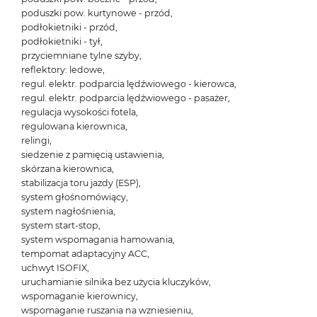
poduszki pow. kurtynowe - przód,
podłokietniki - przód,
podłokietniki - tył,
przyciemniane tylne szyby,
reflektory: ledowe,
regul. elektr. podparcia lędźwiowego - kierowca,
regul. elektr. podparcia lędźwiowego - pasażer,
regulacja wysokości fotela,
regulowana kierownica,
relingi,
siedzenie z pamięcią ustawienia,
skórzana kierownica,
stabilizacja toru jazdy (ESP),
system głośnomówiący,
system nagłośnienia,
system start-stop,
system wspomagania hamowania,
tempomat adaptacyjny ACC,
uchwyt ISOFIX,
uruchamianie silnika bez użycia kluczyków,
wspomaganie kierownicy,
wspomaganie ruszania na wzniesieniu,