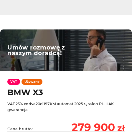
Umów rozmowę z
naszym doradcą!
VAT
Używane
BMW X3
VAT 23% xdrive20d 197KM automat 2025 r., salon PL, HAK
gwarancja
279 900
zł
Cena brutto: