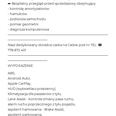
➡️ Bezpłatny przegląd przed sprzedażowy obejmujący:
- kontrolę amortyzatorów
- hamulców
- podwozia samochodu
- pomiar geometrii
- diagnoza komputerowa
───────────────────────────────────────────
─────────────────
Nasz dedykowany doradca czeka na Ciebie pod nr TEL: ☎
778 872 401
───────────────────────────────────────────
─────────────────
WYPOSAŻENIE
ABS,
Android Auto,
Apple CarPlay,
HUD (wyświetlacz przezierny),
Klimatyzacja dla pasażerów z tyłu,
Lane Assist - kontrola zmiany pasa ruchu,
alarm ruchu poprzecznego z tyłu pojazdu,
asystent hamowania - Brake Assist,
asystent parkowania,