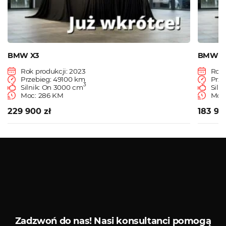
BMW X3
BMW X
Rok produkcji: 2023
Rok 
Przebieg: 49100 km
Prze
3
Silnik: On 3000 cm
Siln
Moc: 286 KM
Moc
229 900 zł
183 90
Zobacz więcej
Serwis diagnostyczny
Sklep 
Zadzwoń do nas!
Nasi konsultanci pomogą