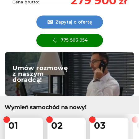
279 900
zł
Cena brutto:
✉
Zapytaj o ofertę
775 503 954
Umów rozmowę
z naszym
doradcą!
Wymień samochód na nowy!
01
02
03