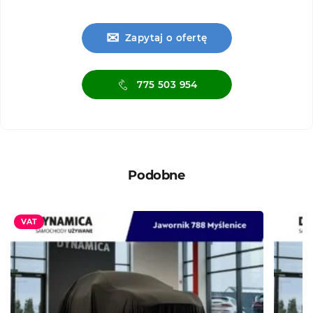
✉
Zapytaj o ofertę
775 503 954
Podobne
VAT