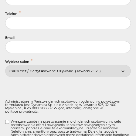
*
Telefon
Email
*
Wybierz salon
Administratorem Państwa danych osobowych podanych w powyższym
formularzu jest Dynamica Sp. z o.o z siedzibą w Jawornik 525, 32-400
Myślenice , KRS 0000288887. Więcej informacji dostępne w
polityce prywatności
.
Wyrażam zgodę na przetwarzanie moich danych osobowych w celu
przedstawienia ofert i nawiązania kontaktów powiązanych z tymi
ofertami, poprzez e-mail, telekomunikacyjne urządzenia końcowe
(telefon, sms, smartfon) oraz pocztę tradycyjną. Dzięki tej zgodzie
Administrator danych osobowych może dostarczać informacje handlowe