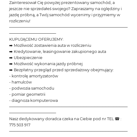
Zainteresował Cię powyżej prezentowany samochód, a
jeszcze nie sprzedałeś swojego? Zapraszamy na oględziny i
jazdę próbną, a Twój samochód wycenimy i przyjmiemy w
rozliczeniu!
───────────────────────────────────────────
─────────────────
KUPUJĄCEMU OFERUJEMY:
➡️ Możliwość zostawienia auta w rozliczeniu
➡️ Kredytowanie, leasingowanie zakupionego auta
➡️ Ubezpieczenie
➡️ Możliwość wykonania jazdy próbnej
➡️ Bezpłatny przegląd przed sprzedażowy obejmujący:
- kontrolę amortyzatorów
- hamulców
- podwozia samochodu
- pomiar geometrii
- diagnoza komputerowa
───────────────────────────────────────────
─────────────────
Nasz dedykowany doradca czeka na Ciebie pod nr TEL ☎ :
775 503 917
───────────────────────────────────────────