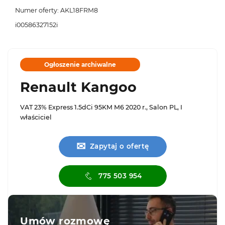
Numer oferty: AKL18FRM8
i00586327152i
Ogłoszenie archiwalne
Renault Kangoo
VAT 23% Express 1.5dCi 95KM M6 2020 r., Salon PL, I
właściciel
✉
Zapytaj o ofertę
775 503 954
Umów rozmowę