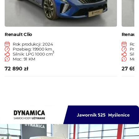
Renault Clio
Renaul
Rok produkcji: 2024
Rok 
Przebieg: 19900 km
Prze
3
Silnik: LPG 1000 cm
Siln
Moc: 91 KM
Moc:
72 890 zł
27 690