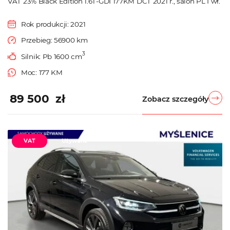
VAT 23% Black Edition 1.6T-GDI 177KM DCT 2021 r., salon PL I wł.
Rok produkcji: 2021
Przebieg: 56900 km
3
Silnik: Pb 1600 cm
Moc: 177 KM
89 500 zł
Zobacz szczegóły
VAT
Używane