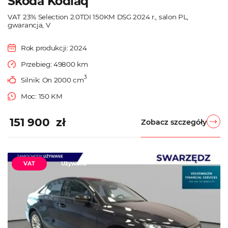
Škoda Kodiaq
VAT 23% Selection 2.0TDI 150KM DSG 2024 r., salon PL,
gwarancja, V
Rok produkcji: 2024
Przebieg: 49800 km
3
Silnik: On 2000 cm
Moc: 150 KM
151 900 zł
Zobacz szczegóły
VAT
Używane