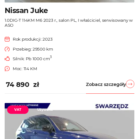
Nissan Juke
1.0DIG-T 114KM M6 2023 r., salon PL, I właściciel, serwisowany w
ASO
Rok produkcji: 2023
Przebieg: 29500 km
3
Silnik: Pb 1000 cm
Moc: 114 KM
74 890 zł
Zobacz szczegóły
VAT
Używane