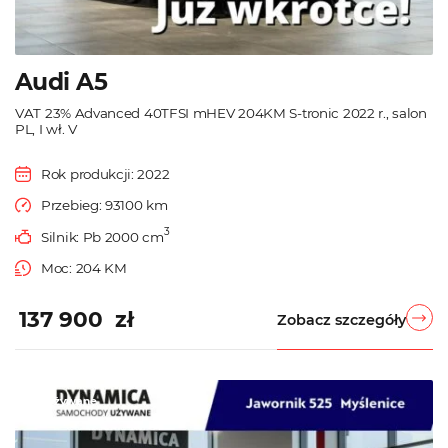
Audi A5
VAT 23% Advanced 40TFSI mHEV 204KM S-tronic 2022 r., salon
PL, I wł. V
Rok produkcji: 2022
Przebieg: 93100 km
3
Silnik: Pb 2000 cm
Moc: 204 KM
137 900 zł
Zobacz szczegóły
Używane