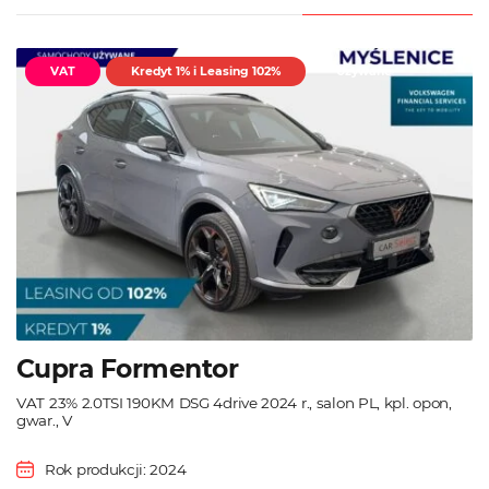
VAT
Kredyt 1% i Leasing 102%
Używane
Cupra Formentor
VAT 23% 2.0TSI 190KM DSG 4drive 2024 r., salon PL, kpl. opon,
gwar., V
Rok produkcji: 2024