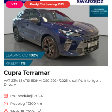
VAT
Kredyt 1% i Leasing 102%
Używane
Cupra Terramar
VAT 23% 1.5 eTSI 150KM DSG 2024/2025 r., sal. PL, Intelligent
Drive, V
Rok produkcji: 2024
Przebieg: 17300 km
3
Silnik: Pb 1500 cm