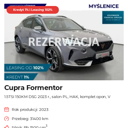
Kredyt 1% i Leasing 102%
Używane
Cupra Formentor
1.5TSI 150KM DSG 2023 r., salon PL, HAK, komplet opon, V
Rok produkcji: 2023
Przebieg: 31400 km
3
Silnik: Pb 1500 cm