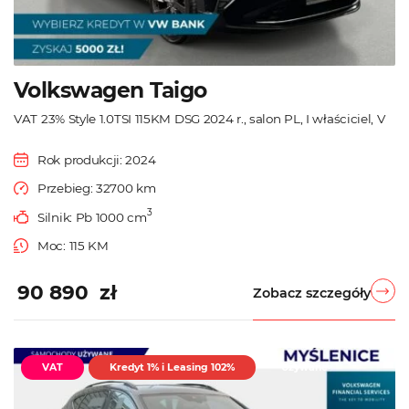
Volkswagen Taigo
VAT 23% Style 1.0TSI 115KM DSG 2024 r., salon PL, I właściciel, V
Rok produkcji: 2024
Przebieg: 32700 km
3
Silnik: Pb 1000 cm
Moc: 115 KM
90 890 zł
Zobacz szczegóły
VAT
Kredyt 1% i Leasing 102%
Używane