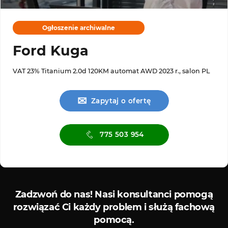
Ogłoszenie archiwalne
Ford Kuga
VAT 23% Titanium 2.0d 120KM automat AWD 2023 r., salon PL
✉
Zapytaj o ofertę
775 503 954
Serwis ASO
Serwis
Zadzwoń do nas!
Nasi konsultanci pomogą
rozwiązać Ci każdy problem i służą fachową
pomocą.