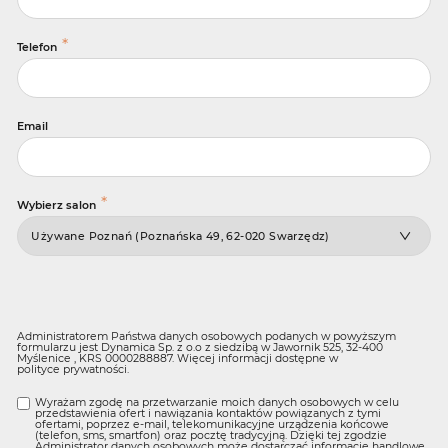
*
Telefon
Email
*
Wybierz salon
Administratorem Państwa danych osobowych podanych w powyższym
formularzu jest Dynamica Sp. z o.o z siedzibą w Jawornik 525, 32-400
Myślenice , KRS 0000288887. Więcej informacji dostępne w
polityce prywatności
.
Wyrażam zgodę na przetwarzanie moich danych osobowych w celu
przedstawienia ofert i nawiązania kontaktów powiązanych z tymi
ofertami, poprzez e-mail, telekomunikacyjne urządzenia końcowe
(telefon, sms, smartfon) oraz pocztę tradycyjną. Dzięki tej zgodzie
Administrator danych osobowych może dostarczać informacje handlowe