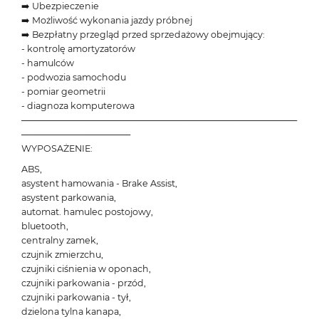
➡️ Ubezpieczenie
➡️ Możliwość wykonania jazdy próbnej
➡️ Bezpłatny przegląd przed sprzedażowy obejmujący:
- kontrolę amortyzatorów
- hamulców
- podwozia samochodu
- pomiar geometrii
- diagnoza komputerowa
───────────────────────────────────────────
─────────────────
WYPOSAŻENIE:
ABS,
asystent hamowania - Brake Assist,
asystent parkowania,
automat. hamulec postojowy,
bluetooth,
centralny zamek,
czujnik zmierzchu,
czujniki ciśnienia w oponach,
czujniki parkowania - przód,
czujniki parkowania - tył,
dzielona tylna kanapa,