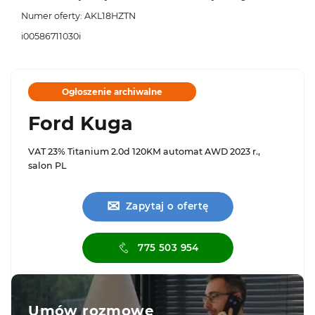
Numer oferty: AKL18HZTN
i00586711030i
Ogłoszenie archiwalne
Ford Kuga
VAT 23% Titanium 2.0d 120KM automat AWD 2023 r.,
salon PL
✉
Zapytaj o ofertę
775 503 954
Umów rozmowę