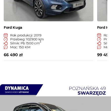
Ford Kuga
Ford K
Rok produkcji: 2019
Rok 
Przebieg: 102900 km
Prze
3
Silnik: Pb 1500 cm
Siln
Moc: 150 KM
Moc:
66 490 zł
99 490