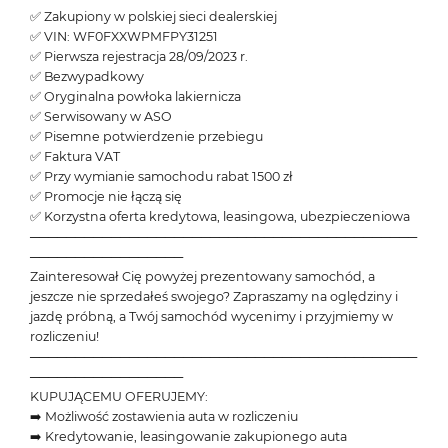
✅ Zakupiony w polskiej sieci dealerskiej
✅ VIN: WF0FXXWPMFPY31251
✅ Pierwsza rejestracja 28/09/2023 r.
✅ Bezwypadkowy
✅ Oryginalna powłoka lakiernicza
✅ Serwisowany w ASO
✅ Pisemne potwierdzenie przebiegu
✅ Faktura VAT
✅ Przy wymianie samochodu rabat 1500 zł
✅ Promocje nie łączą się
✅ Korzystna oferta kredytowa, leasingowa, ubezpieczeniowa
───────────────────────────────────────────
─────────────────
Zainteresował Cię powyżej prezentowany samochód, a
jeszcze nie sprzedałeś swojego? Zapraszamy na oględziny i
jazdę próbną, a Twój samochód wycenimy i przyjmiemy w
rozliczeniu!
───────────────────────────────────────────
─────────────────
KUPUJĄCEMU OFERUJEMY:
➡️ Możliwość zostawienia auta w rozliczeniu
➡️ Kredytowanie, leasingowanie zakupionego auta