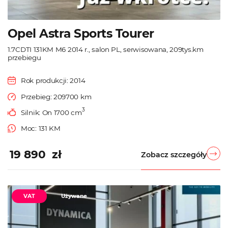
Opel Astra Sports Tourer
1.7CDTI 131KM M6 2014 r., salon PL, serwisowana, 209tys.km
przebiegu
Rok produkcji: 2014
Przebieg: 209700 km
3
Silnik: On 1700 cm
Moc: 131 KM
19 890 zł
Zobacz szczegóły
VAT
Używane