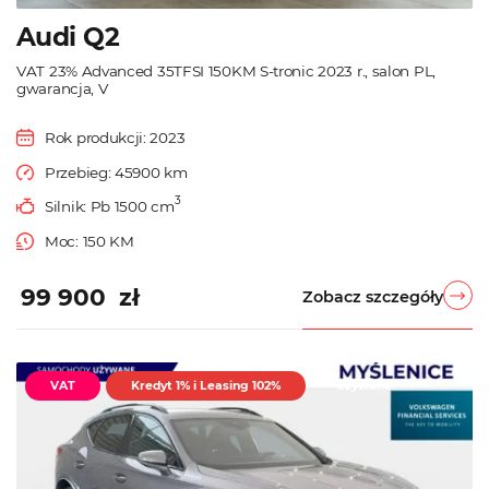
Audi Q2
VAT 23% Advanced 35TFSI 150KM S-tronic 2023 r., salon PL,
gwarancja, V
Rok produkcji: 2023
Przebieg: 45900 km
3
Silnik: Pb 1500 cm
Moc: 150 KM
99 900 zł
Zobacz szczegóły
VAT
Kredyt 1% i Leasing 102%
Używane