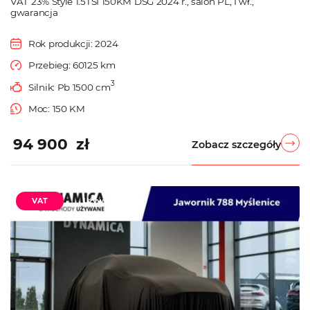
VAT 23% Style 1.5TSI 150KM DSG 2024 r., salon PL, I wł.,
gwarancja
Rok produkcji: 2024
Przebieg: 60125 km
3
Silnik: Pb 1500 cm
Moc: 150 KM
94 900 zł
Zobacz szczegóły
VAT
Używane