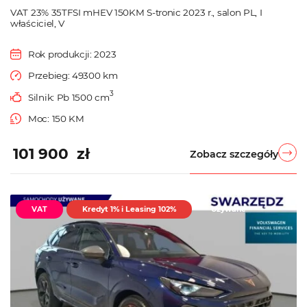
VAT 23% 35TFSI mHEV 150KM S-tronic 2023 r., salon PL, I
właściciel, V
Rok produkcji: 2023
Przebieg: 49300 km
3
Silnik: Pb 1500 cm
Moc: 150 KM
101 900 zł
Zobacz szczegóły
VAT
Kredyt 1% i Leasing 102%
Używane