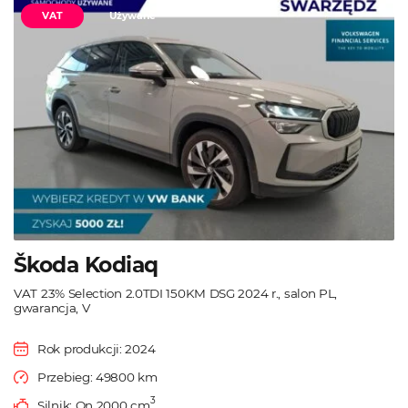
VAT
Używane
Škoda Kodiaq
VAT 23% Selection 2.0TDI 150KM DSG 2024 r., salon PL,
gwarancja, V
Rok produkcji: 2024
Przebieg: 49800 km
3
Silnik: On 2000 cm