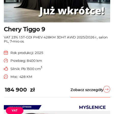
Chery Tiggo 9
VAT 23% 1.5T-GDI PHEV 428KM 3DHT AWD 2025/2026 r., salon
PL, 7-mio os.
Rok produkcji: 2025
Przebieg: 8400 km
3
Silnik: Pb 1500 cm
Moc: 428 KM
184 900 zł
Zobacz szczegóły
VAT
Używane