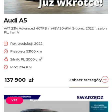
Audi A5
VAT 23% Advanced 40TFSI mHEV 204KM S-tronic 2022 r., salon
PL, I wł. V
Rok produkcji: 2022
Przebieg: 93100 km
3
Silnik: Pb 2000 cm
Moc: 204 KM
137 900 zł
Zobacz szczegóły
VAT
Używane