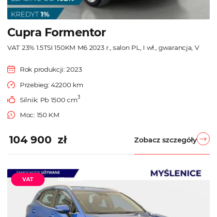
Cupra Formentor
VAT 23% 1.5TSI 150KM M6 2023 r., salon PL, I wł., gwarancja, V
Rok produkcji: 2023
Przebieg: 42200 km
3
Silnik: Pb 1500 cm
Moc: 150 KM
104 900 zł
Zobacz szczegóły
VAT
Używane