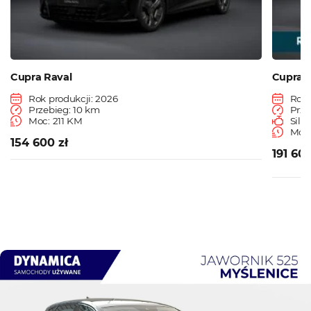
Cupra Raval
Cupra 
Rok produkcji: 2026
Rok 
Przebieg: 10 km
Prze
Moc: 211 KM
Siln
Moc
154 600 zł
191 609