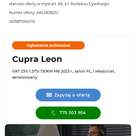
stanowi oferty w myśl art. 66, § 1. Kodeksu Cywilnego.
Numer oferty: AKL18JBZD
i00587004113i
Ogłoszenie archiwalne
Cupra Leon
VAT 23% 1.5TSI 150KM M6 2023 r., salon PL, I właściciel,
serwisowany
✉
Zapytaj o ofertę
775 503 954