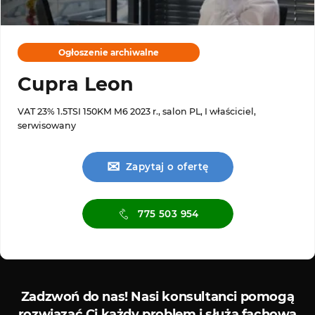
Ogłoszenie archiwalne
Cupra Leon
VAT 23% 1.5TSI 150KM M6 2023 r., salon PL, I właściciel,
serwisowany
✉
Zapytaj o ofertę
775 503 954
Serwis diagnostyczny
Sklep
Zadzwoń do nas!
Nasi konsultanci pomogą
rozwiązać Ci każdy problem i służą fachową