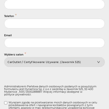
*
Telefon
Email
*
Wybierz salon
Administratorem Państwa danych osobowych podanych w powyższym
formularzu jest Dynamica Sp. z o.o z siedzibą w Jawornik 525, 32-400
Myślenice , KRS 0000288887. Więcej informacji dostępne w
polityce prywatności
.
Wyrażam zgodę na przetwarzanie moich danych osobowych w celu
przedstawienia ofert i nawiązania kontaktów powiązanych z tymi
ofertami, poprzez e-mail, telekomunikacyjne urządzenia końcowe