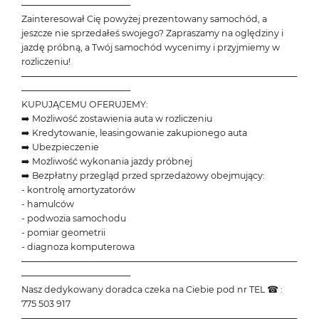
─────────────────
Zainteresował Cię powyżej prezentowany samochód, a
jeszcze nie sprzedałeś swojego? Zapraszamy na oględziny i
jazdę próbną, a Twój samochód wycenimy i przyjmiemy w
rozliczeniu!
───────────────────────────────────────────
─────────────────
KUPUJĄCEMU OFERUJEMY:
➡️ Możliwość zostawienia auta w rozliczeniu
➡️ Kredytowanie, leasingowanie zakupionego auta
➡️ Ubezpieczenie
➡️ Możliwość wykonania jazdy próbnej
➡️ Bezpłatny przegląd przed sprzedażowy obejmujący:
- kontrolę amortyzatorów
- hamulców
- podwozia samochodu
- pomiar geometrii
- diagnoza komputerowa
───────────────────────────────────────────
─────────────────
Nasz dedykowany doradca czeka na Ciebie pod nr TEL ☎ :
775 503 917
───────────────────────────────────────────