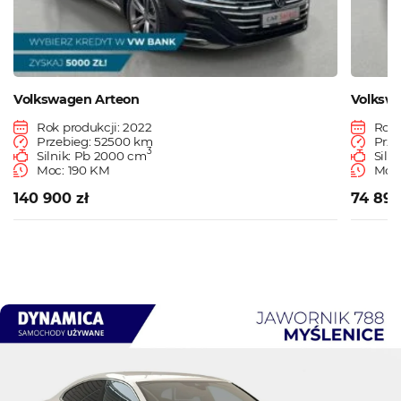
Volkswagen Arteon
Volksw
Rok produkcji: 2022
Rok 
Przebieg: 52500 km
Prze
3
Silnik: Pb 2000 cm
Siln
Moc: 190 KM
Moc:
140 900 zł
74 890