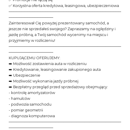
✅ Korzystna oferta kredytowa, leasingowa, ubezpieczeniowa
───────────────────────────────────────────
─────────────────
Zainteresował Cię powyżej prezentowany samochód, a
jeszcze nie sprzedałeś swojego? Zapraszamy na oględziny i
jazdę próbną, a Twój samochód wycenimy na miejscu i
przyjmiemy w rozliczeniu!
───────────────────────────────────────────
─────────────────
KUPUJĄCEMU OFERUJEMY:
➡️ Możliwość zostawienia auta w rozliczeniu
➡️ Kredytowanie, leasingowanie zakupionego auta
➡️ Ubezpieczenie
➡️ Możliwość wykonania jazdy próbnej
➡️ Bezpłatny przegląd przed sprzedażowy obejmujący:
- kontrolę amortyzatorów
- hamulców
- podwozia samochodu
- pomiar geometrii
- diagnoza komputerowa
───────────────────────────────────────────
─────────────────