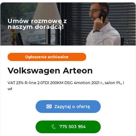
Umów rozmowę z
naszym doradcą!
Ogłoszenie archiwalne
Volkswagen Arteon
VAT 23% R-line 2.0TDI 200KM DSG 4motion 2021 r., salon PL, I
wł
✉
Zapytaj o ofertę
775 503 954