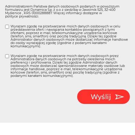
Administratorem Państwa danych osobowych podanych w powyższym
formularzu jest Dynamica Sp. z o.o z siedzibą w Jawornik 525, 32-400
Myślenice , KRS 0000288887. Więcej informacji dostępne w
polityce prywatności
.
Wyrażam zgodę na przetwarzanie moich danych osobowych w celu
przedstawienia ofert i nawiązania kontaktów powiązanych z tymi
ofertami, poprzez e-mail, telekomunikacyjne urządzenia końcowe
(telefon, sms, smartfon) oraz pocztę tradycyjną. Dzięki tej zgodzie
Administrator danych osobowych może dostarczać informacje handlowe
do osoby wyrażającej zgodę (zgodnie z podanymi kanałami
komunikacyjnymi).
Wyrażam zgodę na przetwarzanie moich danych osobowych przez
Administratora danych osobowych na potrzeby określenia moich
preferencji i profilowania. Dzięki tej zgodzie Administrator danych
osobowych może dostarczać spersonalizowane materiały osobowe lub
informacje handlowe, poprzez e-mail, telekomunikacyjne urządzenia
końcowe (telefon, sms, smartfon) oraz pocztę tradycyjną (zgodnie z
podanymi kanałami komunikacyjnymi).
Wyślij