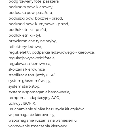
podgrzewany fotel pasażera,
poduszka pow. kierowcy,
poduszka pow. pasażera,
poduszki pow. boczne - przód,
poduszki pow. kurtynowe - przód,
podłokietniki - przód,
podłokietniki - tył,
przyciemniane tylne szyby,
reflektory: ledowe,
regul. elektr. podparcia lędźwiowego - kierowca,
regulacja wysokości fotela,
regulowana kierownica,
skórzana kierownica,
stabilizacja toru jazdy (ESP),
system głośnomówiący,
system start-stop,
system wspomagania hamowania,
tempomat adaptacyjny ACC,
uchwyt ISOFIX,
uruchamianie silnika bez użycia kluczyków,
wspomaganie kierownicy,
wspomaganie ruszania na wzniesieniu,
wykrywanie zmęczenia kierowcy