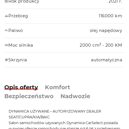
Rok produkcji
2021 r.
Przebieg
116000 km
Paliwo
olej napędowy
3
Moc silnika
2000 cm
- 200 KM
Skrzynia
automatyczna
Opis oferty
Komfort
Bezpieczeństwo
Nadwozie
DYNAMICA UŻYWANE – AUTORYZOWANY DEALER
SEAT/CUPRA/KIA/BAIC
Salon samochodów używanych Dynamica CarSelect posiada
w swojej ofercie samochody nie starsze niż 6 lat z przebiegami