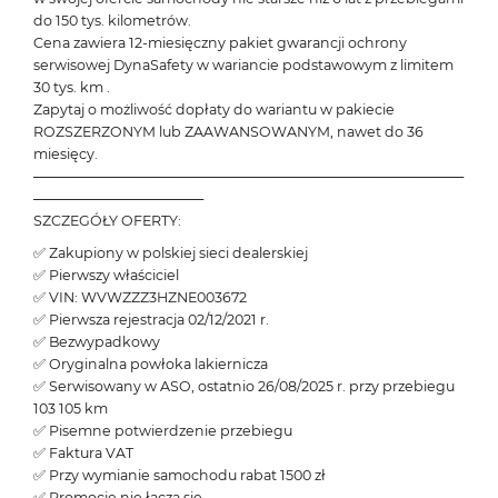
do 150 tys. kilometrów.
Cena zawiera 12-miesięczny pakiet gwarancji ochrony
serwisowej DynaSafety w wariancie podstawowym z limitem
30 tys. km .
Zapytaj o możliwość dopłaty do wariantu w pakiecie
ROZSZERZONYM lub ZAAWANSOWANYM, nawet do 36
miesięcy.
───────────────────────────────────────────
─────────────────
SZCZEGÓŁY OFERTY:
✅ Zakupiony w polskiej sieci dealerskiej
✅ Pierwszy właściciel
✅ VIN: WVWZZZ3HZNE003672
✅ Pierwsza rejestracja 02/12/2021 r.
✅ Bezwypadkowy
✅ Oryginalna powłoka lakiernicza
✅ Serwisowany w ASO, ostatnio 26/08/2025 r. przy przebiegu
103 105 km
✅ Pisemne potwierdzenie przebiegu
✅ Faktura VAT
✅ Przy wymianie samochodu rabat 1500 zł
✅ Promocje nie łączą się