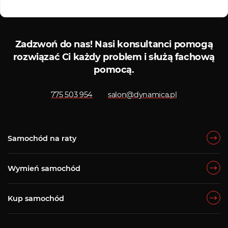
Serwis diagnostyczny
Skle
Zadzwoń do nas!
Nasi konsultanci pomogą
rozwiązać Ci każdy problem i służą fachową
pomocą.
775 503 954
salon@dynamica.pl
Samochód na raty
Wymień samochód
Kup samochód