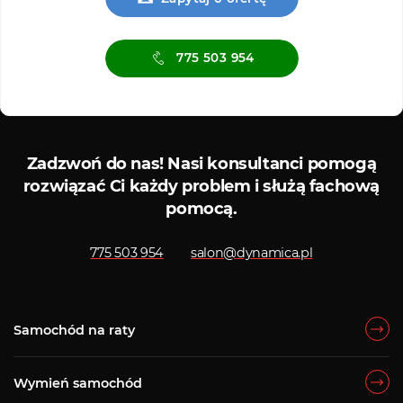
775 503 954
Serwis ASO
Serwis
Zadzwoń do nas!
Nasi konsultanci pomogą
rozwiązać Ci każdy problem i służą fachową
pomocą.
775 503 954
salon@dynamica.pl
Samochód na raty
Wymień samochód