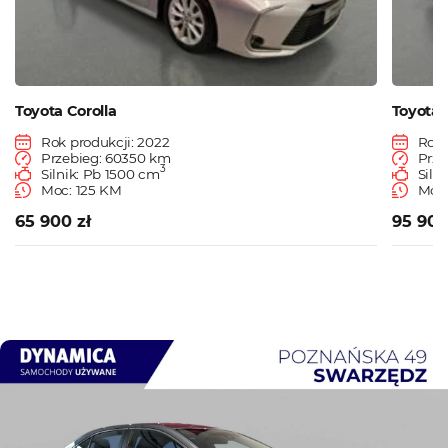
Toyota Corolla
Toyota 
Rok produkcji: 2022
Rok 
Przebieg: 60350 km
Prze
3
Silnik: Pb 1500 cm
Siln
Moc: 125 KM
Moc:
65 900 zł
95 900