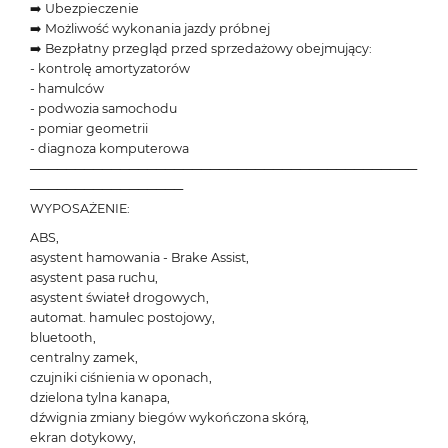
➡️ Ubezpieczenie
➡️ Możliwość wykonania jazdy próbnej
➡️ Bezpłatny przegląd przed sprzedażowy obejmujący:
- kontrolę amortyzatorów
- hamulców
- podwozia samochodu
- pomiar geometrii
- diagnoza komputerowa
───────────────────────────────────────────
─────────────────
WYPOSAŻENIE:
ABS,
asystent hamowania - Brake Assist,
asystent pasa ruchu,
asystent świateł drogowych,
automat. hamulec postojowy,
bluetooth,
centralny zamek,
czujniki ciśnienia w oponach,
dzielona tylna kanapa,
dźwignia zmiany biegów wykończona skórą,
ekran dotykowy,