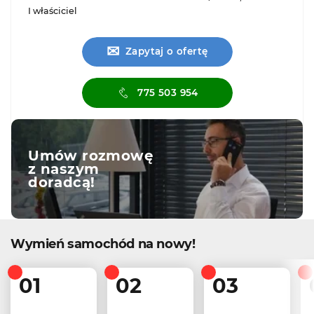
I właściciel
✉
Zapytaj o ofertę
775 503 954
Umów rozmowę
z naszym
doradcą!
Wymień samochód na nowy!
01
02
03