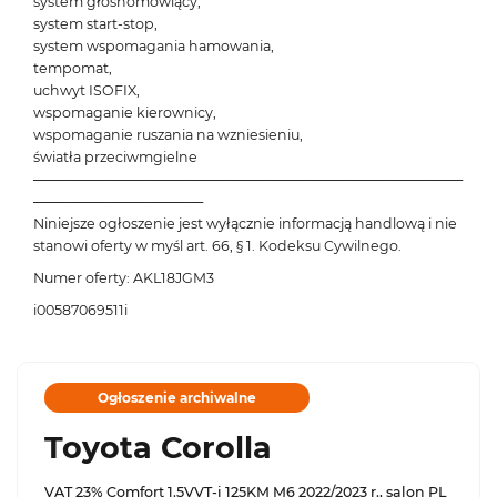
system głośnomówiący,
system start-stop,
system wspomagania hamowania,
tempomat,
uchwyt ISOFIX,
wspomaganie kierownicy,
wspomaganie ruszania na wzniesieniu,
światła przeciwmgielne
───────────────────────────────────────────
─────────────────
Niniejsze ogłoszenie jest wyłącznie informacją handlową i nie
stanowi oferty w myśl art. 66, § 1. Kodeksu Cywilnego.
Numer oferty: AKL18JGM3
i00587069511i
Ogłoszenie archiwalne
Toyota Corolla
VAT 23% Comfort 1.5VVT-i 125KM M6 2022/2023 r., salon PL