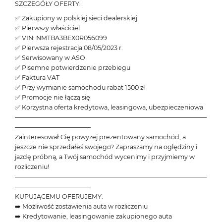
SZCZEGÓŁY OFERTY:
✅ Zakupiony w polskiej sieci dealerskiej
✅ Pierwszy właściciel
✅ VIN: NMTBA3BEX0R056099
✅ Pierwsza rejestracja 08/05/2023 r.
✅ Serwisowany w ASO
✅ Pisemne potwierdzenie przebiegu
✅ Faktura VAT
✅ Przy wymianie samochodu rabat 1500 zł
✅ Promocje nie łączą się
✅ Korzystna oferta kredytowa, leasingowa, ubezpieczeniowa
───────────────────────────────────────────
─────────────────
Zainteresował Cię powyżej prezentowany samochód, a
jeszcze nie sprzedałeś swojego? Zapraszamy na oględziny i
jazdę próbną, a Twój samochód wycenimy i przyjmiemy w
rozliczeniu!
───────────────────────────────────────────
─────────────────
KUPUJĄCEMU OFERUJEMY:
➡️ Możliwość zostawienia auta w rozliczeniu
➡️ Kredytowanie, leasingowanie zakupionego auta