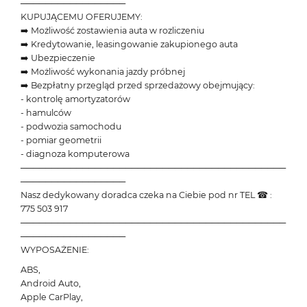
─────────────────
KUPUJĄCEMU OFERUJEMY:
➡️ Możliwość zostawienia auta w rozliczeniu
➡️ Kredytowanie, leasingowanie zakupionego auta
➡️ Ubezpieczenie
➡️ Możliwość wykonania jazdy próbnej
➡️ Bezpłatny przegląd przed sprzedażowy obejmujący:
- kontrolę amortyzatorów
- hamulców
- podwozia samochodu
- pomiar geometrii
- diagnoza komputerowa
───────────────────────────────────────────
─────────────────
Nasz dedykowany doradca czeka na Ciebie pod nr TEL ☎ :
775 503 917
───────────────────────────────────────────
─────────────────
WYPOSAŻENIE:
ABS,
Android Auto,
Apple CarPlay,