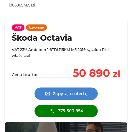
i00586948913i
VAT
Używane
Škoda Octavia
VAT 23% Ambition 1.6TDI 115KM M5 2019 r., salon PL I
właściciel
50 890
zł
Cena brutto:
✉
Zapytaj o ofertę
775 503 954