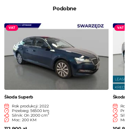
Podobne
VAT
VAT
Škoda Superb
Škoda O
Rok produkcji: 2022
Rok 
Przebieg: 56500 km
Prze
3
Silnik: On 2000 cm
Siln
Moc: 200 KM
Moc:
112 900 zł
106 90