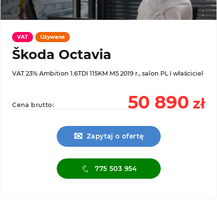
VAT
Używane
Škoda Octavia
VAT 23% Ambition 1.6TDI 115KM M5 2019 r., salon PL I właściciel
50 890
zł
Cena brutto:
✉
Zapytaj o ofertę
775 503 954