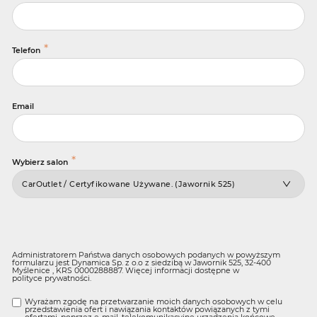
*
Telefon
Email
*
Wybierz salon
Administratorem Państwa danych osobowych podanych w powyższym
formularzu jest Dynamica Sp. z o.o z siedzibą w Jawornik 525, 32-400
Myślenice , KRS 0000288887. Więcej informacji dostępne w
polityce prywatności
.
Wyrażam zgodę na przetwarzanie moich danych osobowych w celu
przedstawienia ofert i nawiązania kontaktów powiązanych z tymi