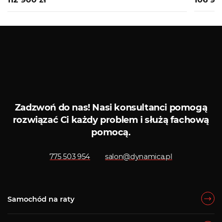
Zobacz więcej
Serwis diagnostyczny
S
Zadzwoń do nas!
Nasi konsultanci pomogą
rozwiązać Ci każdy problem i służą fachową
pomocą.
775 503 954
salon@dynamica.pl
Samochód na raty