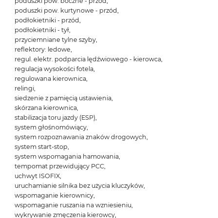
poduszki pow. boczne - przód,
poduszki pow. kurtynowe - przód,
podłokietniki - przód,
podłokietniki - tył,
przyciemniane tylne szyby,
reflektory: ledowe,
regul. elektr. podparcia lędźwiowego - kierowca,
regulacja wysokości fotela,
regulowana kierownica,
relingi,
siedzenie z pamięcią ustawienia,
skórzana kierownica,
stabilizacja toru jazdy (ESP),
system głośnomówiący,
system rozpoznawania znaków drogowych,
system start-stop,
system wspomagania hamowania,
tempomat przewidujący PCC,
uchwyt ISOFIX,
uruchamianie silnika bez użycia kluczyków,
wspomaganie kierownicy,
wspomaganie ruszania na wzniesieniu,
wykrywanie zmęczenia kierowcy,