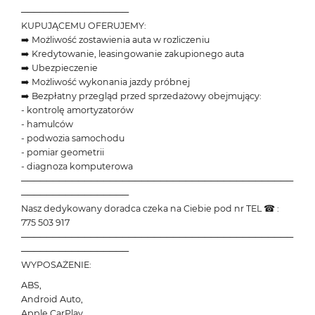
─────────────────
KUPUJĄCEMU OFERUJEMY:
➡️ Możliwość zostawienia auta w rozliczeniu
➡️ Kredytowanie, leasingowanie zakupionego auta
➡️ Ubezpieczenie
➡️ Możliwość wykonania jazdy próbnej
➡️ Bezpłatny przegląd przed sprzedażowy obejmujący:
- kontrolę amortyzatorów
- hamulców
- podwozia samochodu
- pomiar geometrii
- diagnoza komputerowa
───────────────────────────────────────────
─────────────────
Nasz dedykowany doradca czeka na Ciebie pod nr TEL ☎ :
775 503 917
───────────────────────────────────────────
─────────────────
WYPOSAŻENIE:
ABS,
Android Auto,
Apple CarPlay,