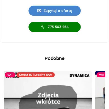
✉
Zapytaj o ofertę
775 503 954
Podobne
VAT
Kredyt 1% i Leasing 102%
VAT