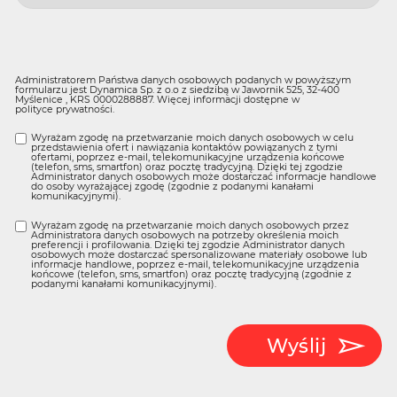
Administratorem Państwa danych osobowych podanych w powyższym
formularzu jest Dynamica Sp. z o.o z siedzibą w Jawornik 525, 32-400
Myślenice , KRS 0000288887. Więcej informacji dostępne w
polityce prywatności
.
Wyrażam zgodę na przetwarzanie moich danych osobowych w celu
przedstawienia ofert i nawiązania kontaktów powiązanych z tymi
ofertami, poprzez e-mail, telekomunikacyjne urządzenia końcowe
(telefon, sms, smartfon) oraz pocztę tradycyjną. Dzięki tej zgodzie
Administrator danych osobowych może dostarczać informacje handlowe
do osoby wyrażającej zgodę (zgodnie z podanymi kanałami
komunikacyjnymi).
Wyrażam zgodę na przetwarzanie moich danych osobowych przez
Administratora danych osobowych na potrzeby określenia moich
preferencji i profilowania. Dzięki tej zgodzie Administrator danych
osobowych może dostarczać spersonalizowane materiały osobowe lub
informacje handlowe, poprzez e-mail, telekomunikacyjne urządzenia
końcowe (telefon, sms, smartfon) oraz pocztę tradycyjną (zgodnie z
podanymi kanałami komunikacyjnymi).
Wyślij