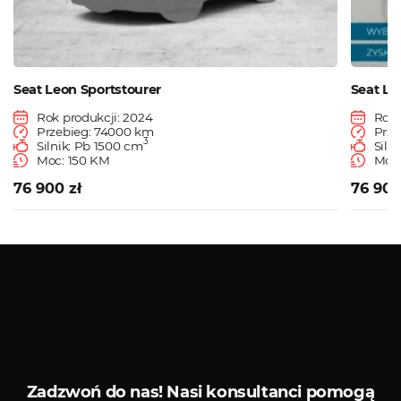
Seat Leon Sportstourer
Seat Le
Rok produkcji: 2024
Rok 
Przebieg: 74000 km
Prze
3
Silnik: Pb 1500 cm
Siln
Moc: 150 KM
Moc:
76 900 zł
76 900
Zobacz więcej
Serwis diagnostyczny
Sklep 
Zadzwoń do nas!
Nasi konsultanci pomogą