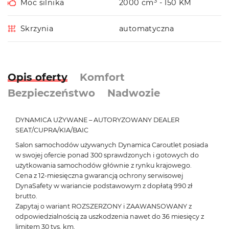
3
Moc silnika
2000 cm
- 150 KM
Skrzynia
automatyczna
Opis oferty
Komfort
Bezpieczeństwo
Nadwozie
DYNAMICA UŻYWANE – AUTORYZOWANY DEALER
SEAT/CUPRA/KIA/BAIC
Salon samochodów używanych Dynamica Caroutlet posiada
w swojej ofercie ponad 300 sprawdzonych i gotowych do
użytkowania samochodów głównie z rynku krajowego.
Cena z 12-miesięczna gwarancją ochrony serwisowej
DynaSafety w wariancie podstawowym z dopłatą 990 zł
brutto.
Zapytaj o wariant ROZSZERZONY i ZAAWANSOWANY z
odpowiedzialnością za uszkodzenia nawet do 36 miesięcy z
limitem 30 tys. km.