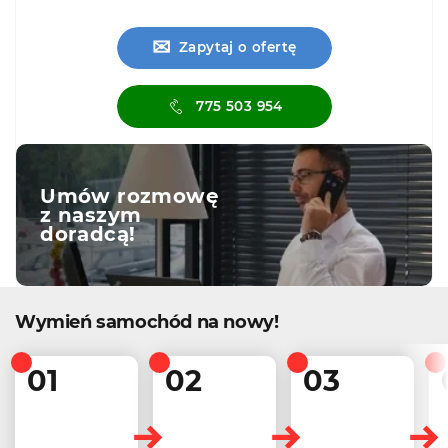
✉
Zapytaj o ofertę
775 503 954
Umów rozmowę
z naszym
doradcą!
Wymień samochód na nowy!
01
02
03