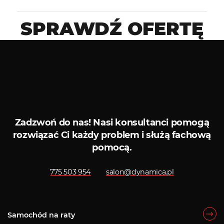
SPRAWDŹ OFERTĘ
Ubezpieczenia
Kredyty
Brak samochodów o takich parametrach.
Zadzwoń do nas!
Nasi konsultanci pomogą
rozwiązać Ci każdy problem i służą fachową
pomocą.
775 503 954
salon@dynamica.pl
Samochód na raty