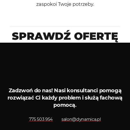
zaspokoi Twoje potrzeby.
SPRAWDŹ OFERTĘ
Ubezpieczenia
Kredyty
Brak samochodów o takich parametrach.
Zadzwoń do nas!
Nasi konsultanci pomogą
rozwiązać Ci każdy problem i służą fachową
pomocą.
775 503 954
salon@dynamica.pl