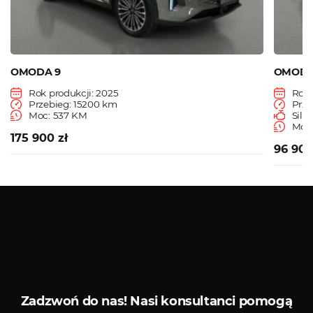
OMODA 9
OMODA
Rok produkcji: 2025
Rok 
Przebieg: 15200 km
Prze
Moc: 537 KM
Siln
Moc:
175 900 zł
96 900
Zobacz więcej
Serwis diagnostyczny
Sklep 
Zadzwoń do nas!
Nasi konsultanci pomogą