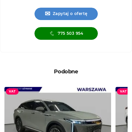
✉
Zapytaj o ofertę
775 503 954
Podobne
VAT
VAT