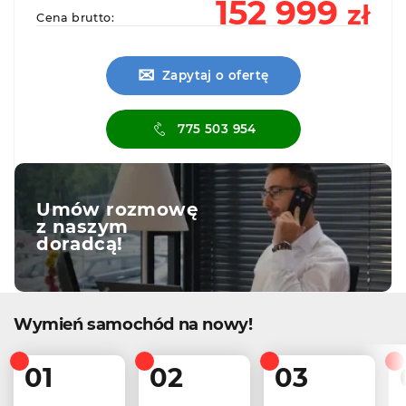
152 999
zł
Cena brutto:
✉
Zapytaj o ofertę
775 503 954
Umów rozmowę
z naszym
doradcą!
Wymień samochód na nowy!
01
02
03