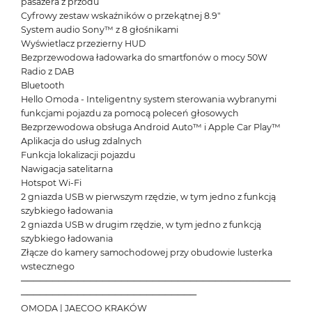
pasażera z przodu
Cyfrowy zestaw wskaźników o przekątnej 8.9"
System audio Sony™ z 8 głośnikami
Wyświetlacz przezierny HUD
Bezprzewodowa ładowarka do smartfonów o mocy 50W
Radio z DAB
Bluetooth
Hello Omoda - Inteligentny system sterowania wybranymi
funkcjami pojazdu za pomocą poleceń głosowych
Bezprzewodowa obsługa Android Auto™ i Apple Car Play™
Aplikacja do usług zdalnych
Funkcja lokalizacji pojazdu
Nawigacja satelitarna
Hotspot Wi-Fi
2 gniazda USB w pierwszym rzędzie, w tym jedno z funkcją
szybkiego ładowania
2 gniazda USB w drugim rzędzie, w tym jedno z funkcją
szybkiego ładowania
Złącze do kamery samochodowej przy obudowie lusterka
wstecznego
───────────────────────────────────────────
────────────────────────────
OMODA | JAECOO KRAKÓW