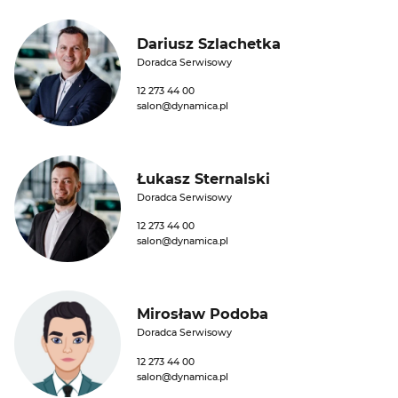
Dariusz Szlachetka
Doradca Serwisowy
12 273 44 00
salon@dynamica.pl
Łukasz Sternalski
Doradca Serwisowy
12 273 44 00
salon@dynamica.pl
Mirosław Podoba
Doradca Serwisowy
12 273 44 00
salon@dynamica.pl