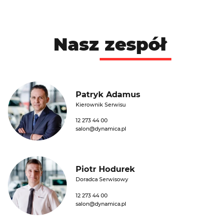
Nasz
zespół
Patryk Adamus
Kierownik Serwisu
12 273 44 00
salon@dynamica.pl
Piotr Hodurek
Doradca Serwisowy
12 273 44 00
salon@dynamica.pl