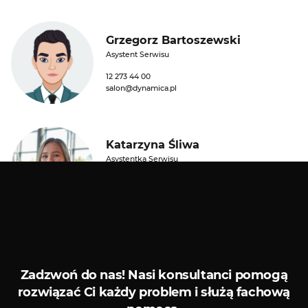
Grzegorz Bartoszewski
Asystent Serwisu
12 273 44 00
salon@dynamica.pl
Katarzyna Śliwa
Asystentka Serwisu
12 273 44 00
salon@dynamica.pl
Kredyty i leasingi
Serwis
Zadzwoń do nas!
Nasi konsultanci pomogą
rozwiązać Ci każdy problem i służą fachową