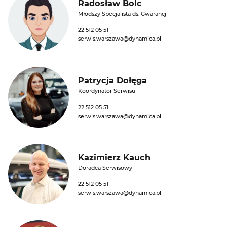
Radosław Bolc
Młodszy Specjalista ds. Gwarancji
22 512 05 51
serwis.warszawa@dynamica.pl
Patrycja Dołęga
Koordynator Serwisu
22 512 05 51
serwis.warszawa@dynamica.pl
Kazimierz Kauch
Doradca Serwisowy
22 512 05 51
serwis.warszawa@dynamica.pl