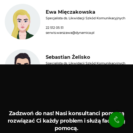
Ewa Mięczakowska
Specjalista ds. Likwidacji Szkód Komunikacyjnych
22 512 05 51
serwis.warszawa@dynamica.pl
Sebastian Żelisko
Specjalista ds. Likwidacji Szkód Komunikacyjnych
22 512 05 51
serwis.warszawa@dynamica.pl
Kredyty i leasingi
Serwis
Zadzwoń do nas!
Nasi konsultanci pomogą
rozwiązać Ci każdy problem i służą fachową
pomocą.