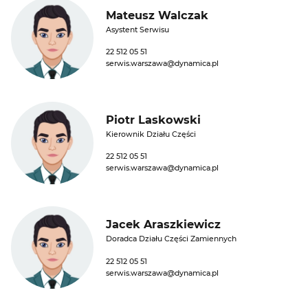
Mateusz Walczak
Asystent Serwisu
22 512 05 51
serwis.warszawa@dynamica.pl
Piotr Laskowski
Kierownik Działu Części
22 512 05 51
serwis.warszawa@dynamica.pl
Jacek Araszkiewicz
Doradca Działu Części Zamiennych
22 512 05 51
serwis.warszawa@dynamica.pl