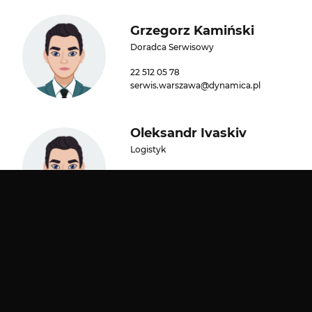
Grzegorz Kamiński
Doradca Serwisowy
22 512 05 78
serwis.warszawa@dynamica.pl
Oleksandr Ivaskiv
Logistyk
22 512 05 78
serwis.warszawa@dynamica.pl
Serwis
Serwis ASO
diagnostyczny