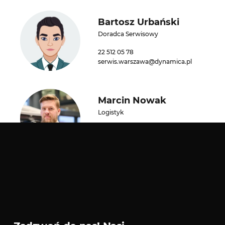
Bartosz Urbański
Doradca Serwisowy
22 512 05 78
serwis.warszawa@dynamica.pl
Marcin Nowak
Logistyk
22 512 05 78
serwis.warszawa@dynamica.pl
Ubezpieczenia
Kredyty i leasingi