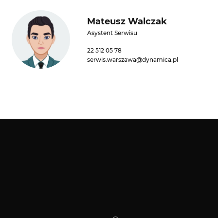
Mateusz Walczak
Asystent Serwisu
22 512 05 78
serwis.warszawa@dynamica.pl
Sklep
motoryzacyjny
Detailing