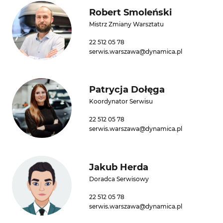
Robert Smoleński
Mistrz Zmiany Warsztatu
22 512 05 78
serwis.warszawa@dynamica.pl
Patrycja Dołęga
Koordynator Serwisu
22 512 05 78
serwis.warszawa@dynamica.pl
Jakub Herda
Doradca Serwisowy
22 512 05 78
serwis.warszawa@dynamica.pl