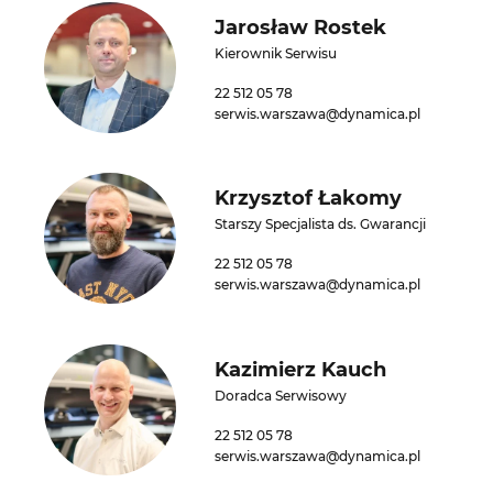
Jarosław Rostek
Kierownik Serwisu
22 512 05 78
serwis.warszawa@dynamica.pl
Krzysztof Łakomy
Starszy Specjalista ds. Gwarancji
22 512 05 78
serwis.warszawa@dynamica.pl
Kazimierz Kauch
Doradca Serwisowy
22 512 05 78
serwis.warszawa@dynamica.pl