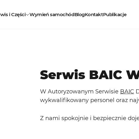
wis i Części
Wymień samochód
Blog
Kontakt
Publikacje
Serwis BAIC 
W Autoryzowanym Serwisie
BAIC
D
wykwalifikowany personel oraz najw
Z nami spokojnie i bezpiecznie doje