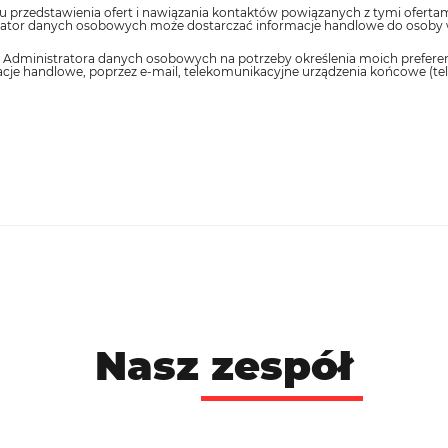
rzedstawienia ofert i nawiązania kontaktów powiązanych z tymi ofertami,
istrator danych osobowych może dostarczać informacje handlowe do osoby
ministratora danych osobowych na potrzeby określenia moich preferencji
je handlowe, poprzez e-mail, telekomunikacyjne urządzenia końcowe (tele
Nasz
zespół