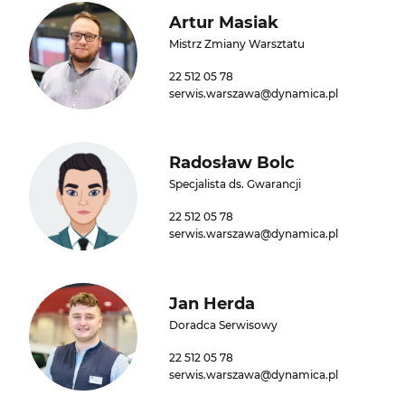
Artur Masiak
Mistrz Zmiany Warsztatu
22 512 05 78
serwis.warszawa@dynamica.pl
Radosław Bolc
Specjalista ds. Gwarancji
22 512 05 78
serwis.warszawa@dynamica.pl
Jan Herda
Doradca Serwisowy
22 512 05 78
serwis.warszawa@dynamica.pl