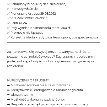
✅ Zakupiony w polskiej sieci dealerskiej
✅ Pierwszy właściciel
✅ Pierwsza rejestracja 29.03.2022
✅ VIN:W1K1770871V140093
✅ Faktura VAT
✅ Przy wymianie samochodu rabat 1500 zł
✅ Promocje nie łączą się
✅ Korzystna oferta kredytowa, leasingowa, ubezpieczeniowa
───────────────────────────────────────────
─────────────────
Zainteresował Cię powyżej prezentowany samochód, a
jeszcze nie sprzedałeś swojego? Zapraszamy na oględziny i
jazdę próbną, a Twój samochód wycenimy i przyjmiemy w
rozliczeniu!
───────────────────────────────────────────
─────────────────
KUPUJĄCEMU OFERUJEMY:
➡️ Możliwość zostawienia auta w rozliczeniu
➡️ Kredytowanie, leasingowanie zakupionego auta
➡️ Ubezpieczenie
➡️ Możliwość wykonania jazdy próbnej
➡️ Bezpłatny przegląd przed sprzedażowy obejmujący: