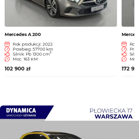
Mercedes A 200
Merced
Rok produkcji: 2022
Rok 
Przebieg: 57700 km
Prze
3
Silnik: Pb 1300 cm
Siln
Moc: 163 KM
Moc:
102 900 zł
172 90