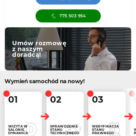
775 503 954
Umów rozmowę
z naszym
doradcą!
Wymień samochód na nowy!
01
02
03
WIZYTA W
SPRAWDZENIE
WERYFIKACJA
SALONIE
STANU
STANU
DYNAMICA
TECHNICZNEGO
PRAWNEGO