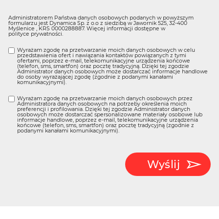
Administratorem Państwa danych osobowych podanych w powyższym
formularzu jest Dynamica Sp. z o.o z siedzibą w Jawornik 525, 32-400
Myślenice , KRS 0000288887. Więcej informacji dostępne w
polityce prywatności
.
Wyrażam zgodę na przetwarzanie moich danych osobowych w celu
przedstawienia ofert i nawiązania kontaktów powiązanych z tymi
ofertami, poprzez e-mail, telekomunikacyjne urządzenia końcowe
(telefon, sms, smartfon) oraz pocztę tradycyjną. Dzięki tej zgodzie
Administrator danych osobowych może dostarczać informacje handlowe
do osoby wyrażającej zgodę (zgodnie z podanymi kanałami
komunikacyjnymi).
Wyrażam zgodę na przetwarzanie moich danych osobowych przez
Administratora danych osobowych na potrzeby określenia moich
preferencji i profilowania. Dzięki tej zgodzie Administrator danych
osobowych może dostarczać spersonalizowane materiały osobowe lub
informacje handlowe, poprzez e-mail, telekomunikacyjne urządzenia
końcowe (telefon, sms, smartfon) oraz pocztę tradycyjną (zgodnie z
podanymi kanałami komunikacyjnymi).
Wyślij