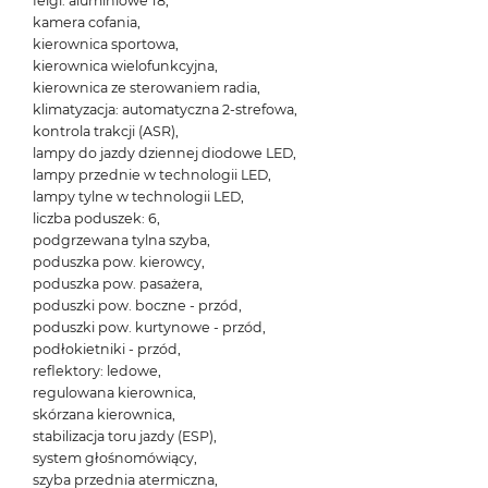
felgi: aluminiowe 18,
kamera cofania,
kierownica sportowa,
kierownica wielofunkcyjna,
kierownica ze sterowaniem radia,
klimatyzacja: automatyczna 2-strefowa,
kontrola trakcji (ASR),
lampy do jazdy dziennej diodowe LED,
lampy przednie w technologii LED,
lampy tylne w technologii LED,
liczba poduszek: 6,
podgrzewana tylna szyba,
poduszka pow. kierowcy,
poduszka pow. pasażera,
poduszki pow. boczne - przód,
poduszki pow. kurtynowe - przód,
podłokietniki - przód,
reflektory: ledowe,
regulowana kierownica,
skórzana kierownica,
stabilizacja toru jazdy (ESP),
system głośnomówiący,
szyba przednia atermiczna,