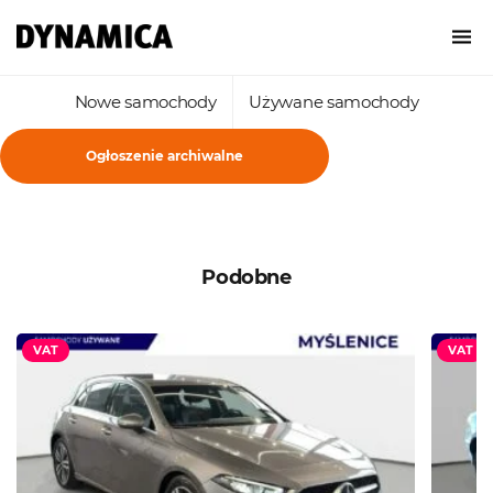
Nowe samochody
Używane samochody
Ogłoszenie archiwalne
Podobne
VAT
VAT