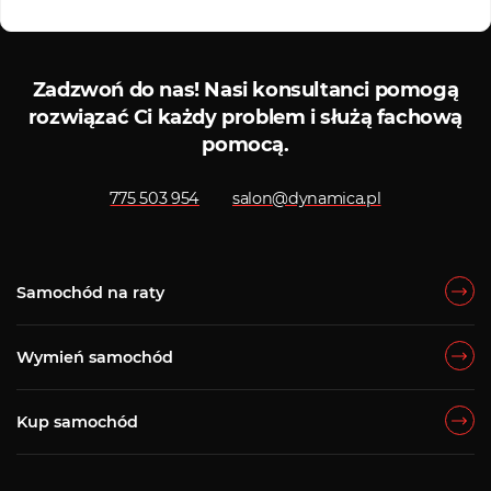
Serwis ASO
Serwis
Zadzwoń do nas!
Nasi konsultanci pomogą
rozwiązać Ci każdy problem i służą fachową
pomocą.
775 503 954
salon@dynamica.pl
Samochód na raty
Wymień samochód
Kup samochód