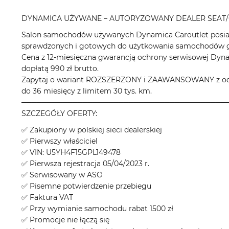
DYNAMICA UŻYWANE – AUTORYZOWANY DEALER SEAT/
Salon samochodów używanych Dynamica Caroutlet posiad
sprawdzonych i gotowych do użytkowania samochodów gł
Cena z 12-miesięczna gwarancją ochrony serwisowej Dyn
dopłatą 990 zł brutto.
Zapytaj o wariant ROZSZERZONY i ZAAWANSOWANY z odpo
do 36 miesięcy z limitem 30 tys. km.
────────────────────────────────────────
SZCZEGÓŁY OFERTY:
✅ Zakupiony w polskiej sieci dealerskiej
✅ Pierwszy właściciel
✅ VIN: U5YH4F15GPL149478
✅ Pierwsza rejestracja 05/04/2023 r.
✅ Serwisowany w ASO
✅ Pisemne potwierdzenie przebiegu
✅ Faktura VAT
✅ Przy wymianie samochodu rabat 1500 zł
✅ Promocje nie łączą się