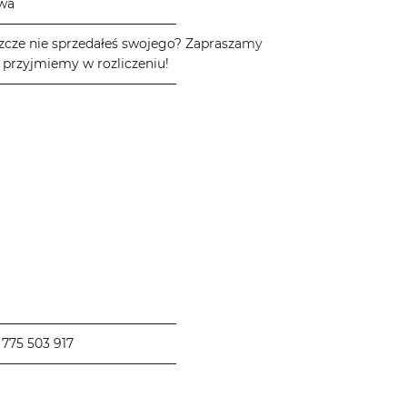
owa
────────────────────
zcze nie sprzedałeś swojego? Zapraszamy
 przyjmiemy w rozliczeniu!
────────────────────
────────────────────
775 503 917
────────────────────