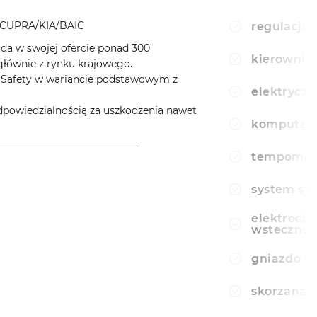
CUPRA/KIA/BAIC
regulacja 
a w swojej ofercie ponad 300
kierownic
ównie z rynku krajowego.
aSafety w wariancie podstawowym z
elektryczn
wiedzialnością za uszkodzenia nawet
komputer
────────────────────
tempomat
system sta
elektroch
wsteczne
gniazdo u
skorzana 