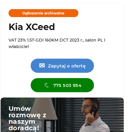
Ogłoszenie archiwalne
Kia XCeed
VAT 23% 1.5T-GDI 160KM DCT 2023 r., salon PL I
właściciel
✉
Zapytaj o ofertę
775 503 954
Umów
rozmowę z
naszym
doradcą!