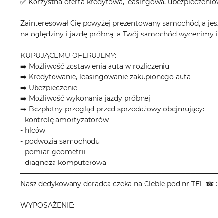
✅ Korzystna oferta kredytowa, leasingowa, ubezpieczeni
────────────────────────────────────────
Zainteresował Cię powyżej prezentowany samochód, a jes
na oględziny i jazdę próbną, a Twój samochód wycenimy i
────────────────────────────────────────
KUPUJĄCEMU OFERUJEMY:
➡️ Możliwość zostawienia auta w rozliczeniu
➡️ Kredytowanie, leasingowanie zakupionego auta
➡️ Ubezpieczenie
➡️ Możliwość wykonania jazdy próbnej
➡️ Bezpłatny przegląd przed sprzedażowy obejmujący:
- kontrolę amortyzatorów
- hlców
- podwozia samochodu
- pomiar geometrii
- diagnoza komputerowa
────────────────────────────────────────
Nasz dedykowany doradca czeka na Ciebie pod nr TEL ☎ : 
────────────────────────────────────────
WYPOSAŻENIE: