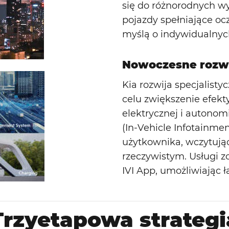
się do różnorodnych w
pojazdy spełniające oc
myślą o indywidualnych
Nowoczesne rozw
Kia rozwija specjalist
celu zwiększenie efekt
elektrycznej i autonomi
(In-Vehicle Infotainme
użytkownika, wczytując 
rzeczywistym. Usługi z
IVI App, umożliwiając ł
Trzyetapowa strategi