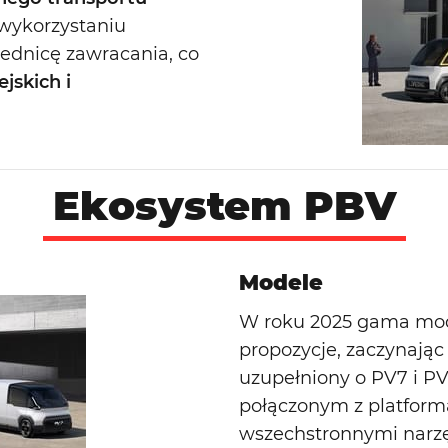
 wykorzystaniu
ednicę zawracania, co
jskich i
Ekosystem PBV
Modele
W roku 2025 gama mode
propozycje, zaczynając
uzupełniony o PV7 i P
połączonym z platform
wszechstronnymi narzęd