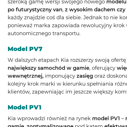
szeroką gamę wersji swojego nowego
modelu
po futurystyczny
van
,
z wysokim dachem czy 
każdy znajdzie coś dla siebie. Jednak to nie ko
ponieważ marka zapowiada rewolucyjny krok 
autonomicznego transportu.
Model PV7
W dalszych etapach Kia rozszerzy swoją ofert
największy samochód w gamie
, oferujący
wię
wewnętrznej,
imponujący
zasięg
oraz doskon
kolejny krok marki w kierunku spełniania ró
klientów, zapewniając im jeszcze większy kom
Model PV1
Kia wprowadzi również na rynek
model PV1
–
gamie,
zoptymalizowane
pod kątem
efektyw