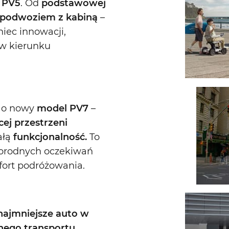
 PV5
. Od
podstawowej
podwoziem z kabiną
–
niec innowacji,
w kierunku
ę o nowy
model PV7
–
cej przestrzeni
ałą
funkcjonalność.
To
żnorodnych oczekiwań
fort podróżowania.
najmniejsze auto w
nego transportu