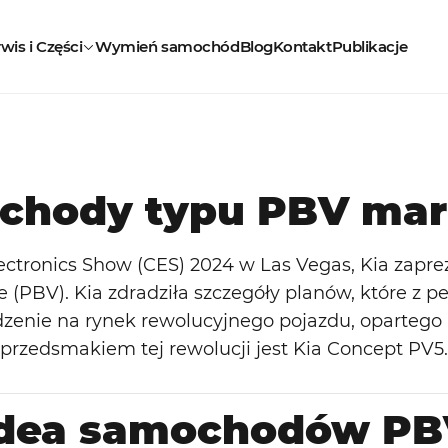
wis i Części
Wymień samochód
Blog
Kontakt
Publikacje
chody typu PBV mark
tronics Show (CES) 2024 w Las Vegas, Kia zaprez
e (PBV). Kia zdradziła szczegóły planów, które z
enie na rynek rewolucyjnego pojazdu, opartego 
przedsmakiem tej rewolucji jest Kia Concept PV5.
Idea samochodów PB