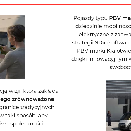
Pojazdy typu
PBV
mar
dziedzinie mobilnośc
elektryczne z za
strategii
SDx
(software
PBV marki Kia otwie
dzięki innowacyjnym w
swobody 
ją wizji, która zakłada
jącego zrównoważone
granice tradycyjnych
 taki sposób, aby
w i społeczności.