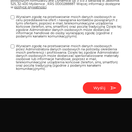
powyższym formularzu jest Dynamica Sp. z o.o z siedzibą w Jawornik
525, 32-400 Myślenice , KRS 0000288887. Więcej informacji dostępne
w
polityce prywatności
.
Wyrażam zgodę na przetwarzanie moich danych osobowych w
celu przedstawienia ofert i nawiązania kontaktów powiązanych z
tymi ofertami, poprzez e-mail, telekomunikacyjne urządzenia
końcowe (telefon, sms, smartfon) oraz pocztę tradycyjną. Dzięki tej
zgodzie Administrator danych osobowych może dostarczać
informacje handlowe do osoby wyrażającej zgodę (zgodnie z
podanymi kanałami komunikacyjnymi).
Wyrażam zgodę na przetwarzanie moich danych osobowych
przez Administratora danych osobowych na potrzeby określenia
moich preferencji i profilowania. Dzięki tej zgodzie Administrator
danych osobowych może dostarczać spersonalizowane materiały
osobowe lub informacje handlowe, poprzez e-mail,
telekomunikacyjne urządzenia końcowe (telefon, sms, smartfon)
oraz pocztę tradycyjną (zgodnie z podanymi kanałami
komunikacyjnymi).
Wyślij
Kredyty i leasingi
Serwis