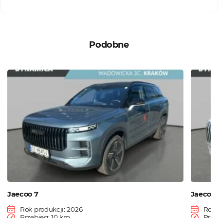
Podobne
Jaecoo 7
Jaecoo 
Rok produkcji: 2026
Rok 
Przebieg: 10 km
Prze