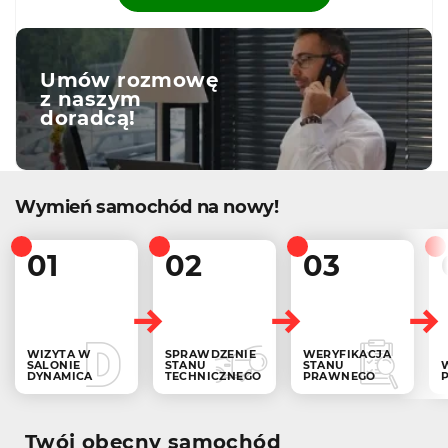
Umów rozmowę
z naszym
doradcą!
Wymień samochód na nowy!
01
02
03
WIZYTA W
SPRAWDZENIE
WERYFIKACJA
SALONIE
STANU
STANU
DYNAMICA
TECHNICZNEGO
PRAWNEGO
Twój obecny samochód