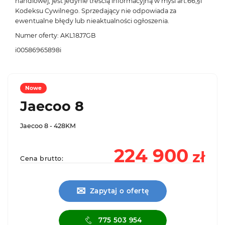
handlowej, jest jedynie treścią informacyjną w myśl art.66,§1
Kodeksu Cywilnego. Sprzedający nie odpowiada za
ewentualne błędy lub nieaktualności ogłoszenia.
Numer oferty: AKL18J7GB
i00586965898i
Nowe
Jaecoo 8
Jaecoo 8 - 428KM
224 900
zł
Cena brutto:
✉
Zapytaj o ofertę
775 503 954