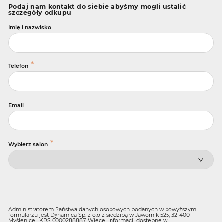
Podaj nam kontakt do siebie abyśmy mogli ustalić
szczegóły odkupu
Imię i nazwisko
*
Telefon
Email
*
Wybierz salon
Administratorem Państwa danych osobowych podanych w powyższym
formularzu jest Dynamica Sp. z o.o z siedzibą w Jawornik 525, 32-400
Myślenice , KRS 0000288887. Więcej informacji dostępne w