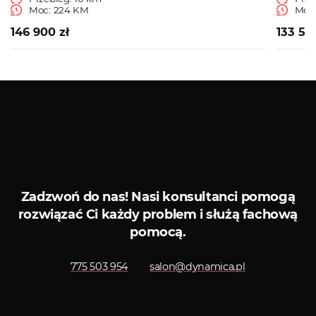
Moc: 224 KM
Moc
146 900 zł
133 50
Zobacz więcej
Serwis ASO
Serwis
Zadzwoń do nas!
Nasi konsultanci pomogą
rozwiązać Ci każdy problem i służą fachową
pomocą.
775 503 954
salon@dynamica.pl