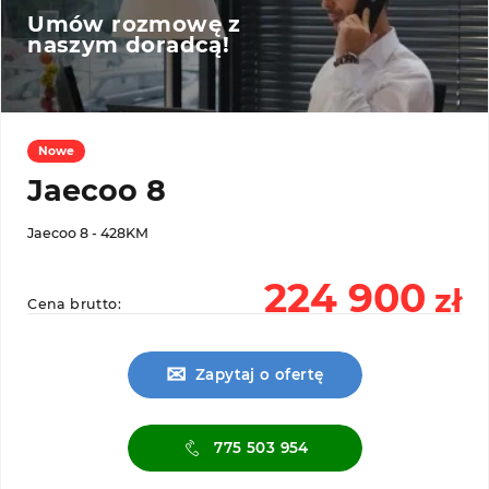
Umów rozmowę z
naszym doradcą!
Nowe
Jaecoo 8
Jaecoo 8 - 428KM
224 900
zł
Cena brutto:
✉
Zapytaj o ofertę
775 503 954