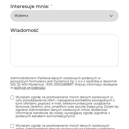
Interesuje mnie:
*
Wiadomość
Administratorem Państwa danych osobowych podanych w
powyższym formularzu jest Dynamica Sp. z o.o z siedzibą w Jawornik
525, 32-400 Myślenice , KRS 0000288887. Więcej informacji dostępne
w
polityce prywatności
.
Wyrażam zgodę na przetwarzanie moich danych osobowych w
celu przedstawienia ofert i nawiązania kontaktów powiązanych z
tymi ofertami, poprzez e-mail, telekomunikacyjne urządzenia
końcowe (telefon, sms, smartfon) oraz pocztę tradycyjną. Dzięki tej
zgodzie Administrator danych osobowych może dostarczać
informacje handlowe do osoby wyrażającej zgodę (zgodnie z
podanymi kanałami komunikacyjnymi).
Wyrażam zgodę na przetwarzanie moich danych osobowych
przez Administratora danych osobowych na potrzeby określenia