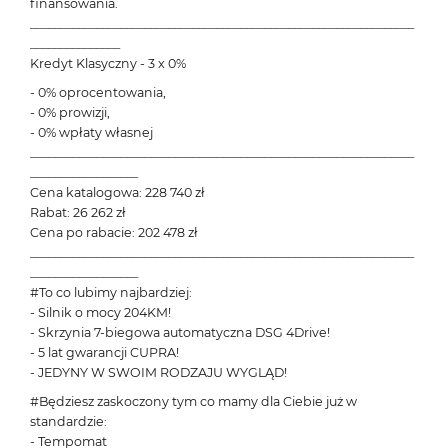
finansowania.
________________________________________________________________
_______________
Kredyt Klasyczny - 3 x 0%
- 0% oprocentowania,
- 0% prowizji,
- 0% wpłaty własnej
________________________________________________________________
__________________
Cena katalogowa: 228 740 zł
Rabat: 26 262 zł
Cena po rabacie: 202 478 zł
________________________________________________________________
__________________
#To co lubimy najbardziej:
- Silnik o mocy 204KM!
- Skrzynia 7-biegowa automatyczna DSG 4Drive!
- 5 lat gwarancji CUPRA!
- JEDYNY W SWOIM RODZAJU WYGLĄD!
#Będziesz zaskoczony tym co mamy dla Ciebie już w
standardzie:
- Tempomat