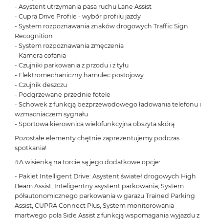
- Asystent utrzymania pasa ruchu Lane Assist
- Cupra Drive Profile - wybór profilu jazdy
- System rozpoznawania znaków drogowych Traffic Sign
Recognition
- System rozpoznawania zmęczenia
- Kamera cofania
- Czujniki parkowania z przodu i z tyłu
- Elektromechaniczny hamulec postojowy
- Czujnik deszczu
- Podgrzewane przednie fotele
- Schowek z funkcją bezprzewodowego ładowania telefonu i
wzmacniaczem sygnału
- Sportowa kierownica wielofunkcyjna obszyta skórą
Pozostałe elementy chętnie zaprezentujemy podczas
spotkania!
#A wisienką na torcie są jego dodatkowe opcje:
- Pakiet Intelligent Drive: Asystent świateł drogowych High
Beam Assist, Inteligentny asystent parkowania, System
półautonomicznego parkowania w garażu Trained Parking
Assist, CUPRA Connect Plus, System monitorowania
martwego pola Side Assist z funkcją wspomagania wyjazdu z