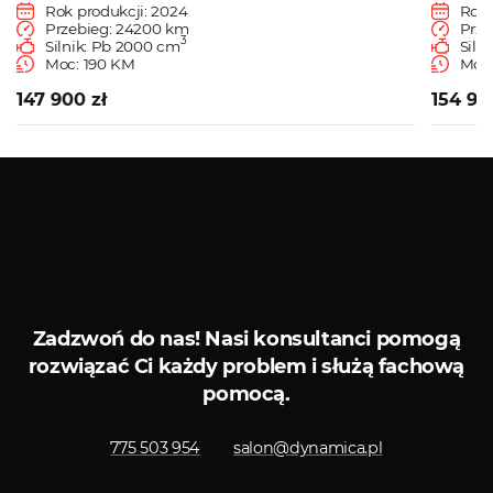
Rok produkcji: 2024
Rok 
Przebieg: 24200 km
Prze
3
Silnik: Pb 2000 cm
Siln
Moc: 190 KM
Moc:
147 900 zł
154 90
Zobacz więcej
Serwis ASO
Serwis
Zadzwoń do nas!
Nasi konsultanci pomogą
rozwiązać Ci każdy problem i służą fachową
pomocą.
775 503 954
salon@dynamica.pl