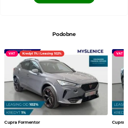
Podobne
VAT
Kredyt 1% i Leasing 102%
VAT
Cupra Formentor
Cupra 