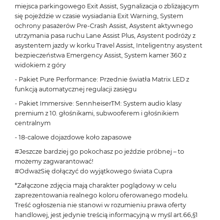
miejsca parkingowego Exit Assist, Sygnalizacja o zbliżającym
się pojeździe w czasie wysiadania Exit Warning, System
ochrony pasażerów Pre-Crash Assist, Asystent aktywnego
utrzymania pasa ruchu Lane Assist Plus, Asystent podróży z
asystentem jazdy w korku Travel Assist, Inteligentny asystent
bezpieczeństwa Emergency Assist, System kamer 360 z
widokiem z góry
- Pakiet Pure Performance: Przednie światła Matrix LED z
funkcją automatycznej regulacji zasięgu
- Pakiet Immersive: SennheiserTM: System audio klasy
premium z 10. głośnikami, subwooferem i głośnikiem
centralnym
- 18-calowe dojazdowe koło zapasowe
#Jeszcze bardziej go pokochasz po jeździe próbnej – to
możemy zagwarantować!
#OdważSię dołączyć do wyjątkowego świata Cupra
*Załączone zdjęcia mają charakter poglądowy w celu
zaprezentowania realnego koloru oferowanego modelu.
Treść ogłoszenia nie stanowi w rozumieniu prawa oferty
handlowej, jest jedynie treścią informacyjną w myśl art.66,§1