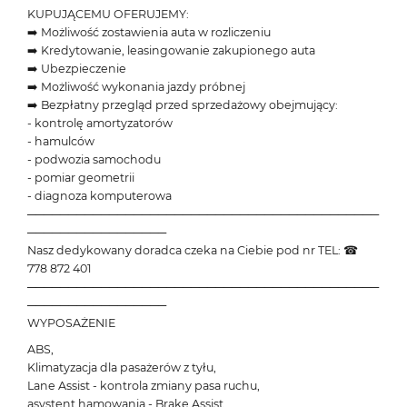
KUPUJĄCEMU OFERUJEMY:
➡️ Możliwość zostawienia auta w rozliczeniu
➡️ Kredytowanie, leasingowanie zakupionego auta
➡️ Ubezpieczenie
➡️ Możliwość wykonania jazdy próbnej
➡️ Bezpłatny przegląd przed sprzedażowy obejmujący:
- kontrolę amortyzatorów
- hamulców
- podwozia samochodu
- pomiar geometrii
- diagnoza komputerowa
───────────────────────────────────────────
─────────────────
Nasz dedykowany doradca czeka na Ciebie pod nr TEL: ☎
778 872 401
───────────────────────────────────────────
─────────────────
WYPOSAŻENIE
ABS,
Klimatyzacja dla pasażerów z tyłu,
Lane Assist - kontrola zmiany pasa ruchu,
asystent hamowania - Brake Assist,