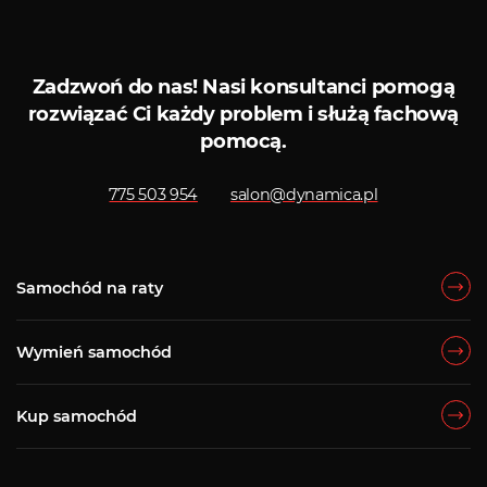
Serwis ASO
Serwis
Zadzwoń do nas!
Nasi konsultanci pomogą
rozwiązać Ci każdy problem i służą fachową
pomocą.
775 503 954
salon@dynamica.pl
Samochód na raty
Wymień samochód
Kup samochód