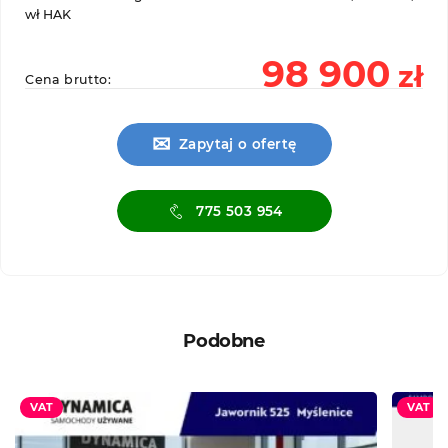
wł HAK
98 900
zł
Cena brutto:
✉
Zapytaj o ofertę
775 503 954
Podobne
VAT
VAT