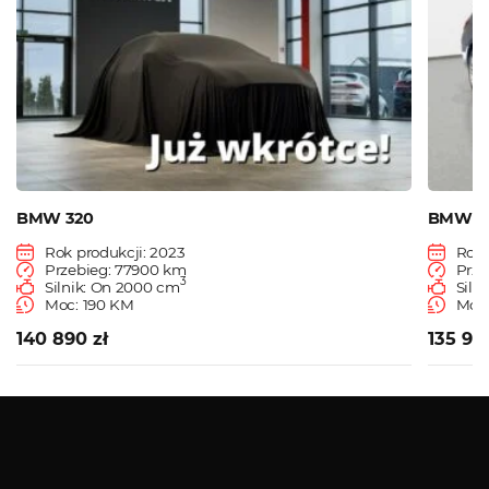
BMW 320
BMW 3
Rok produkcji: 2023
Rok 
Przebieg: 77900 km
Prze
3
Silnik: On 2000 cm
Siln
Moc: 190 KM
Moc:
140 890 zł
135 90
Zobacz więcej