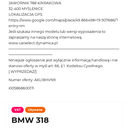
JAWORNIK 788 K/KRAKOWA
32-400 MYŚLENICE
LOKALIZACJA GPS:
https://www.google.com/maps/place/49.866498+19.907686/?
entry=im
Jeśli szukasz innego modelu lub wersji wyposażenia to
zapraszamy na naszą stronę internetową
www.carselect.dynamica.pl
───────────────────────────────────────────
─────────────────
Niniejsze ogłoszenie jest wyłącznie informacją handlową i nie
stanowi oferty w myśl art. 66, § 1. Kodeksu Cywilnego.
[.WYPRZEDAŻ/]
Numer oferty: AKL18HVN9
i00586860017i
VAT
Używane
BMW 318