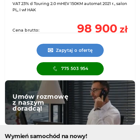
VAT 23% d Touring 2.0 mHEV 150KM automat 2021 r., salon
PL, I wł HAK
98 900
zł
Cena brutto:
✉
Zapytaj o ofertę
775 503 954
Umów rozmowę
z naszym
doradcą!
Wymień samochód na nowy!