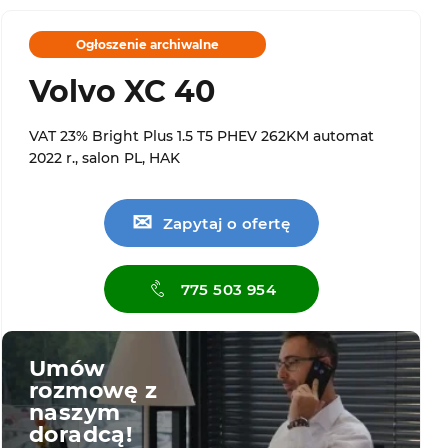
Ogłoszenie archiwalne
Volvo XC 40
VAT 23% Bright Plus 1.5 T5 PHEV 262KM automat
2022 r., salon PL, HAK
✉
Zapytaj o ofertę
775 503 954
Umów
rozmowę z
naszym
doradcą!