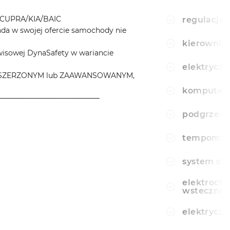
CUPRA/KIA/BAIC
regulacja 
a w swojej ofercie samochody nie
kierownic
wisowej DynaSafety w wariancie
elektryczn
e ROZSZERZONYM lub ZAAWANSOWANYM,
komputer
────────────────────
podgrzewa
tempomat
system sta
elektroch
wsteczne
elektryczn