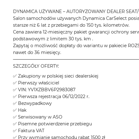
DYNAMICA UŻYWANE – AUTORYZOWANY DEALER SEAT/
Salon samochodów używanych Dynamica CarSelect posiad
starsze niż 6 lat z przebiegami do 150 tys. kilometrów.
Cena zawiera 12-miesięczny pakiet gwarancji ochrony ser
podstawowym z limitem 30 tys. km .
Zapytaj o możliwość dopłaty do wariantu w pakieci
nawet do 36 miesięcy.
────────────────────────────────────────
SZCZEGÓŁY OFERTY:
✅ Zakupiony w polskiej sieci dealerskiej
✅ Pierwszy właściciel
✅ VIN: YV1XZBBV6P2983087
✅ Pierwsza rejestracja 06/12/2022 r.
✅ Bezwypadkowy
✅ Hak
✅ Serwisowany w ASO
✅ Pisemne potwierdzenie przebiegu
✅ Faktura VAT
✅ Przy wymianie samochodu rabat 1500 zł