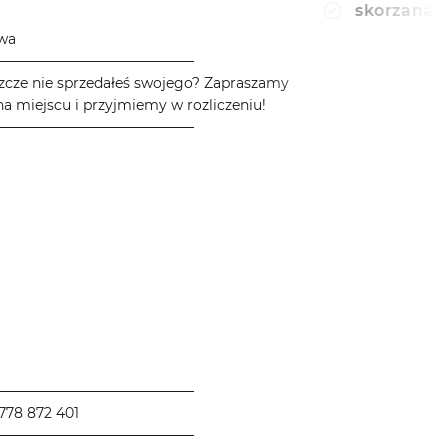
skorzana 
owa
────────────────────
zcze nie sprzedałeś swojego? Zapraszamy
a miejscu i przyjmiemy w rozliczeniu!
────────────────────
────────────────────
778 872 401
────────────────────