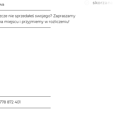
skorzana 
owa
────────────────────
zcze nie sprzedałeś swojego? Zapraszamy
a miejscu i przyjmiemy w rozliczeniu!
────────────────────
────────────────────
778 872 401
────────────────────