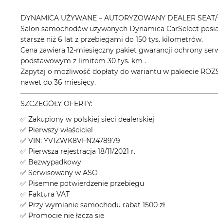
DYNAMICA UŻYWANE – AUTORYZOWANY DEALER SEAT/
Salon samochodów używanych Dynamica CarSelect posiad
starsze niż 6 lat z przebiegami do 150 tys. kilometrów.
Cena zawiera 12-miesięczny pakiet gwarancji ochrony ser
podstawowym z limitem 30 tys. km .
Zapytaj o możliwość dopłaty do wariantu w pakieci
nawet do 36 miesięcy.
────────────────────────────────────────
SZCZEGÓŁY OFERTY:
✅ Zakupiony w polskiej sieci dealerskiej
✅ Pierwszy właściciel
✅ VIN: YV1ZWK8VFN2478979
✅ Pierwsza rejestracja 18/11/2021 r.
✅ Bezwypadkowy
✅ Serwisowany w ASO
✅ Pisemne potwierdzenie przebiegu
✅ Faktura VAT
✅ Przy wymianie samochodu rabat 1500 zł
✅ Promocje nie łączą się