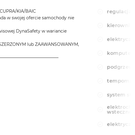
CUPRA/KIA/BAIC
regulacja 
a w swojej ofercie samochody nie
kierownic
wisowej DynaSafety w wariancie
elektryczn
e ROZSZERZONYM lub ZAAWANSOWANYM,
komputer
────────────────────
podgrzewa
tempomat
system sta
elektroch
wsteczne
elektryczn