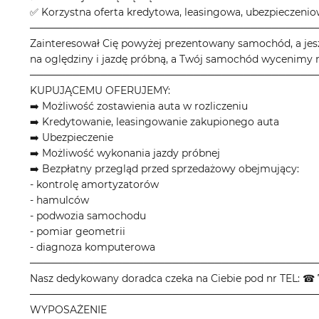
✅ Korzystna oferta kredytowa, leasingowa, ubezpieczeni
────────────────────────────────────────
Zainteresował Cię powyżej prezentowany samochód, a jes
na oględziny i jazdę próbną, a Twój samochód wycenimy n
────────────────────────────────────────
KUPUJĄCEMU OFERUJEMY:
➡️ Możliwość zostawienia auta w rozliczeniu
➡️ Kredytowanie, leasingowanie zakupionego auta
➡️ Ubezpieczenie
➡️ Możliwość wykonania jazdy próbnej
➡️ Bezpłatny przegląd przed sprzedażowy obejmujący:
- kontrolę amortyzatorów
- hamulców
- podwozia samochodu
- pomiar geometrii
- diagnoza komputerowa
────────────────────────────────────────
Nasz dedykowany doradca czeka na Ciebie pod nr TEL: ☎ 
────────────────────────────────────────
WYPOSAŻENIE