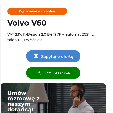
Ogłoszenie archiwalne
Volvo V60
VAT 23% R-Design 2.0 B4 197KM automat 2021 r.,
salon PL, I właściciel
✉
Zapytaj o ofertę
775 503 954
Umów
rozmowę z
naszym
doradcą!