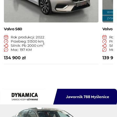
Volvo S60
Volvo V
Rok produkcji: 2022
Rok 
Przebieg: 51300 km
Prze
3
Silnik: Pb 2000 cm
Siln
Moc: 197 KM
Moc
134 900 zł
139 90