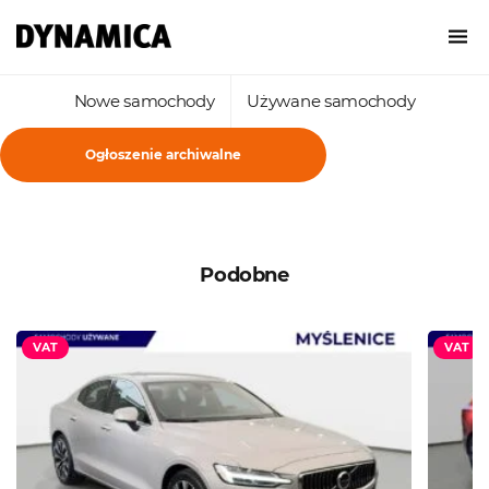
Nowe samochody
Używane samochody
Ogłoszenie archiwalne
Podobne
VAT
VAT