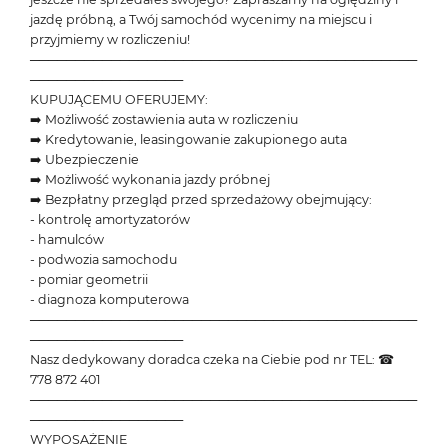
jazdę próbną, a Twój samochód wycenimy na miejscu i
przyjmiemy w rozliczeniu!
───────────────────────────────────────────
─────────────────
KUPUJĄCEMU OFERUJEMY:
➡️ Możliwość zostawienia auta w rozliczeniu
➡️ Kredytowanie, leasingowanie zakupionego auta
➡️ Ubezpieczenie
➡️ Możliwość wykonania jazdy próbnej
➡️ Bezpłatny przegląd przed sprzedażowy obejmujący:
- kontrolę amortyzatorów
- hamulców
- podwozia samochodu
- pomiar geometrii
- diagnoza komputerowa
───────────────────────────────────────────
─────────────────
Nasz dedykowany doradca czeka na Ciebie pod nr TEL: ☎
778 872 401
───────────────────────────────────────────
─────────────────
WYPOSAŻENIE