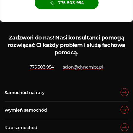
775 503 954
Serwis ASO
Serwis
Zadzwoń do nas!
Nasi konsultanci pomogą
rozwiązać Ci każdy problem i służą fachową
pomocą.
775 503 954
salon@dynamica.pl
Samochód na raty
Wymień samochód
Kup samochód