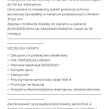
do 150 tys. kilometrów.
Cena zawiera 12-miesięczny pakiet gwarancji ochrony
serwisowej DynaSafety w wariancie podstawowym z limitem
30 tys. km .
Zapytaj o możliwość dopłaty do wariantu w pakiecie
ROZSZERZONYM lub ZAAWANSOWANYM, nawet do 36
miesięcy.
───────────────────────────────────────────
─────────────────
SZCZEGÓŁY OFERTY:
✅ Zakupiony w polskiej sieci dealerskiej
✅ VIN: 7JRZS25UDLG063410
✅ Pierwsza rejestracja 05/05/2020 r.
✅ Komplet opon
✅ Faktura VAT
✅ Przy wymianie samochodu rabat 1500 zł
✅ Promocje nie łączą się
✅ Korzystna oferta kredytowa, leasingowa, ubezpieczeniowa
───────────────────────────────────────────
─────────────────
Zainteresował Cię powyżej prezentowany samochód, a
jeszcze nie sprzedałeś swojego? Zapraszamy na oględziny i