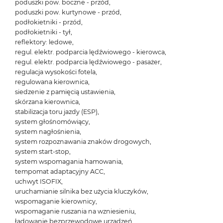
poduszki pow. boczne - przód,
poduszki pow. kurtynowe - przód,
podłokietniki - przód,
podłokietniki - tył,
reflektory: ledowe,
regul. elektr. podparcia lędźwiowego - kierowca,
regul. elektr. podparcia lędźwiowego - pasażer,
regulacja wysokości fotela,
regulowana kierownica,
siedzenie z pamięcią ustawienia,
skórzana kierownica,
stabilizacja toru jazdy (ESP),
system głośnomówiący,
system nagłośnienia,
system rozpoznawania znaków drogowych,
system start-stop,
system wspomagania hamowania,
tempomat adaptacyjny ACC,
uchwyt ISOFIX,
uruchamianie silnika bez użycia kluczyków,
wspomaganie kierownicy,
wspomaganie ruszania na wzniesieniu,
ładowanie bezprzewodowe urządzeń,