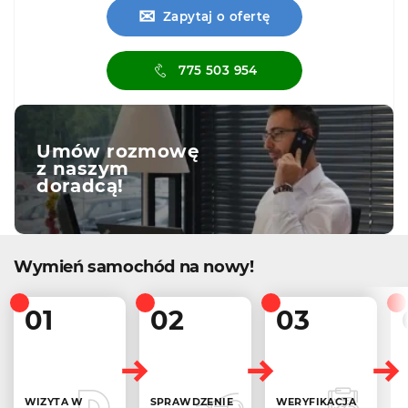
✉
Zapytaj o ofertę
775 503 954
Umów rozmowę
z naszym
doradcą!
Wymień samochód na nowy!
01
02
03
WIZYTA W
SPRAWDZENIE
WERYFIKACJA