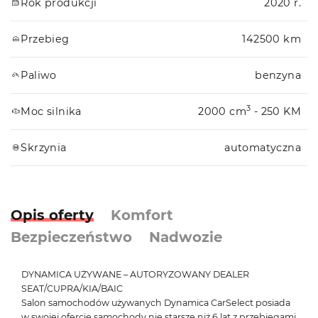
Rok produkcji
2020 r.
Przebieg
142500 km
Paliwo
benzyna
3
Moc silnika
2000 cm
- 250 KM
Skrzynia
automatyczna
Opis oferty
Komfort
Bezpieczeństwo
Nadwozie
DYNAMICA UŻYWANE – AUTORYZOWANY DEALER
SEAT/CUPRA/KIA/BAIC
Salon samochodów używanych Dynamica CarSelect posiada
w swojej ofercie samochody nie starsze niż 6 lat z przebiegami