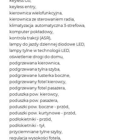
keyless Go,
keyless entry,
kierownica wielofunkcyjna,
kierownica ze sterowaniem radia,
klimatyzacja: automatyczna 3-strefowa,
komputer pokładowy,
kontrola trakcji (ASR),
lampy do jazdy dziennej diodowe LED,
lampy tylne w technologii LED,
oświetlenie drogi do domu,
podgrzewana kierownica,
podgrzewana tylna szyba,
podgrzewane lusterka boczne,
podgrzewany fotel kierowcy,
podgrzewany fotel pasażera,
poduszka pow. kierowcy,
poduszka pow. pasażera,
poduszki pow. boczne - przód,
poduszki pow. kurtynowe - przód,
podłokietniki - przód,
podłokietniki - tył,
przyciemniane tylne szyby,
regulacja wysokości fotela,