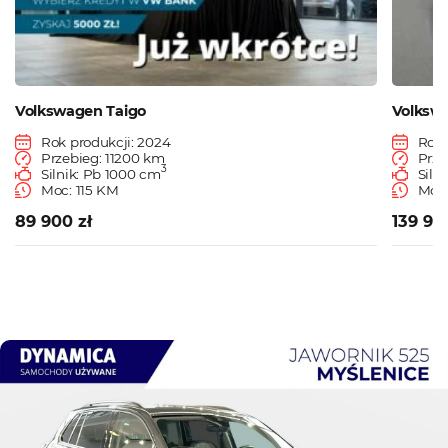
Volkswagen Taigo
Volksw
Rok produkcji: 2024
Rok 
Przebieg: 11200 km
Prze
3
Silnik: Pb 1000 cm
Siln
Moc: 115 KM
Moc
89 900 zł
139 90