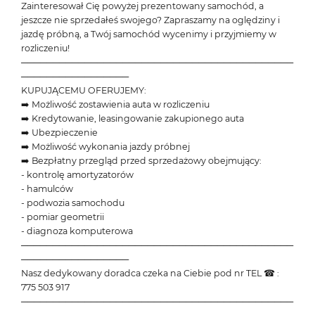
Zainteresował Cię powyżej prezentowany samochód, a
jeszcze nie sprzedałeś swojego? Zapraszamy na oględziny i
jazdę próbną, a Twój samochód wycenimy i przyjmiemy w
rozliczeniu!
───────────────────────────────────────────
─────────────────
KUPUJĄCEMU OFERUJEMY:
➡️ Możliwość zostawienia auta w rozliczeniu
➡️ Kredytowanie, leasingowanie zakupionego auta
➡️ Ubezpieczenie
➡️ Możliwość wykonania jazdy próbnej
➡️ Bezpłatny przegląd przed sprzedażowy obejmujący:
- kontrolę amortyzatorów
- hamulców
- podwozia samochodu
- pomiar geometrii
- diagnoza komputerowa
───────────────────────────────────────────
─────────────────
Nasz dedykowany doradca czeka na Ciebie pod nr TEL ☎ :
775 503 917
───────────────────────────────────────────