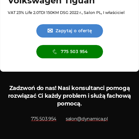
Volkswagen Tiguan
VAT 23% Life 2.0TDI 150KM DSG 2022 r., Salon PL, I właściciel
✉
Zapytaj o ofertę
775 503 954
Serwis ASO
Serwis
Zadzwoń do nas!
Nasi konsultanci pomogą
rozwiązać Ci każdy problem i służą fachową
pomocą.
775 503 954
salon@dynamica.pl