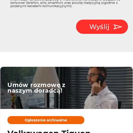
końcowe (telefon, sms, smartfon) oraz pocztę tradycyjną (zgodnie z
podanymi kanałami komunikacyjnymi).
Wyślij
Umów rozmowę z
naszym doradcą!
Ogłoszenie archiwalne