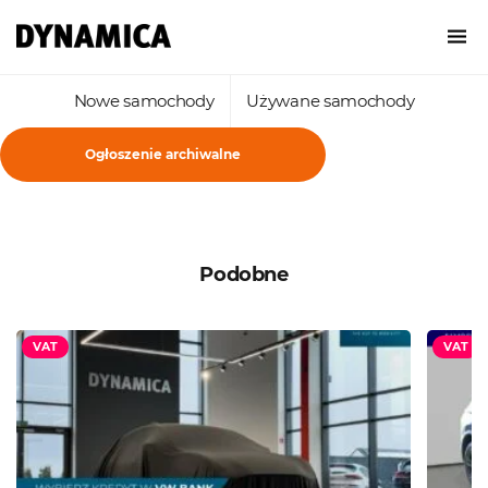
Nowe samochody
Używane samochody
Ogłoszenie archiwalne
Podobne
VAT
VAT