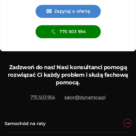
✉
Zapytaj o ofertę
775 503 954
Serwis ASO
Serwis
Zadzwoń do nas!
Nasi konsultanci pomogą
rozwiązać Ci każdy problem i służą fachową
pomocą.
775 503 954
salon@dynamica.pl
Samochód na raty