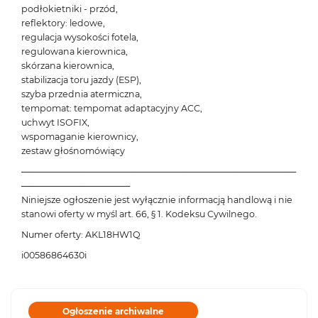
podłokietniki - przód,
reflektory: ledowe,
regulacja wysokości fotela,
regulowana kierownica,
skórzana kierownica,
stabilizacja toru jazdy (ESP),
szyba przednia atermiczna,
tempomat: tempomat adaptacyjny ACC,
uchwyt ISOFIX,
wspomaganie kierownicy,
zestaw głośnomówiący
───────────────────────────────────────────
─────────────────
Niniejsze ogłoszenie jest wyłącznie informacją handlową i nie
stanowi oferty w myśl art. 66, § 1. Kodeksu Cywilnego.
Numer oferty: AKL18HW1Q
i00586864630i
Ogłoszenie archiwalne