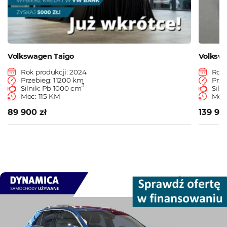
Volkswagen Taigo
Volksw
Rok produkcji: 2024
Rok 
Przebieg: 11200 km
Prze
3
Silnik: Pb 1000 cm
Siln
Moc: 115 KM
Moc
89 900 zł
139 90