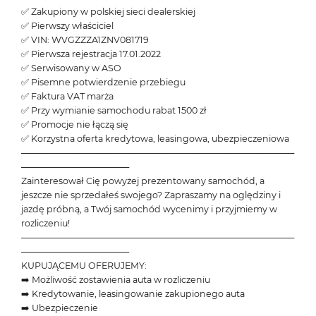
✅ Zakupiony w polskiej sieci dealerskiej
✅ Pierwszy właściciel
✅ VIN: WVGZZZA1ZNV081719
✅ Pierwsza rejestracja 17.01.2022
✅ Serwisowany w ASO
✅ Pisemne potwierdzenie przebiegu
✅ Faktura VAT marża
✅ Przy wymianie samochodu rabat 1500 zł
✅ Promocje nie łączą się
✅ Korzystna oferta kredytowa, leasingowa, ubezpieczeniowa
───────────────────────────────────────────
─────────────────
Zainteresował Cię powyżej prezentowany samochód, a
jeszcze nie sprzedałeś swojego? Zapraszamy na oględziny i
jazdę próbną, a Twój samochód wycenimy i przyjmiemy w
rozliczeniu!
───────────────────────────────────────────
─────────────────
KUPUJĄCEMU OFERUJEMY:
➡️ Możliwość zostawienia auta w rozliczeniu
➡️ Kredytowanie, leasingowanie zakupionego auta
➡️ Ubezpieczenie