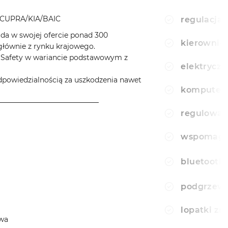
CUPRA/KIA/BAIC
regulacja 
a w swojej ofercie ponad 300
kierownic
ównie z rynku krajowego.
aSafety w wariancie podstawowym z
elektryczn
wiedzialnością za uszkodzenia nawet
komputer
────────────────────
regulowan
wspomagan
bluetooth
podgrzewa
lopatki z
owa