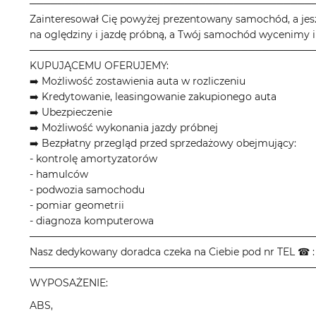
────────────────────────────────────────
Zainteresował Cię powyżej prezentowany samochód, a jes
na oględziny i jazdę próbną, a Twój samochód wycenimy i
────────────────────────────────────────
KUPUJĄCEMU OFERUJEMY:
➡️ Możliwość zostawienia auta w rozliczeniu
➡️ Kredytowanie, leasingowanie zakupionego auta
➡️ Ubezpieczenie
➡️ Możliwość wykonania jazdy próbnej
➡️ Bezpłatny przegląd przed sprzedażowy obejmujący:
- kontrolę amortyzatorów
- hamulców
- podwozia samochodu
- pomiar geometrii
- diagnoza komputerowa
────────────────────────────────────────
Nasz dedykowany doradca czeka na Ciebie pod nr TEL ☎ : 
────────────────────────────────────────
WYPOSAŻENIE:
ABS,