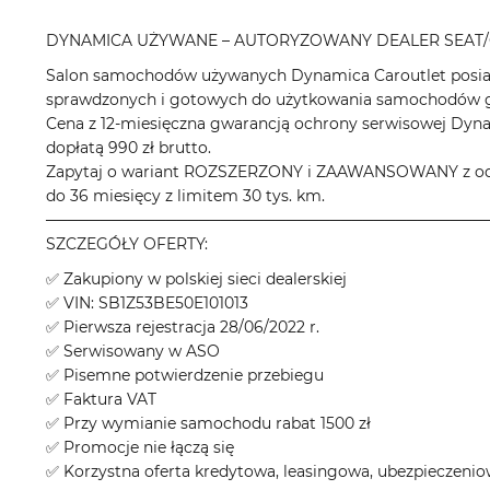
DYNAMICA UŻYWANE – AUTORYZOWANY DEALER SEAT/
Salon samochodów używanych Dynamica Caroutlet posiad
sprawdzonych i gotowych do użytkowania samochodów gł
Cena z 12-miesięczna gwarancją ochrony serwisowej Dyn
dopłatą 990 zł brutto.
Zapytaj o wariant ROZSZERZONY i ZAAWANSOWANY z odpo
do 36 miesięcy z limitem 30 tys. km.
────────────────────────────────────────
SZCZEGÓŁY OFERTY:
✅ Zakupiony w polskiej sieci dealerskiej
✅ VIN: SB1Z53BE50E101013
✅ Pierwsza rejestracja 28/06/2022 r.
✅ Serwisowany w ASO
✅ Pisemne potwierdzenie przebiegu
✅ Faktura VAT
✅ Przy wymianie samochodu rabat 1500 zł
✅ Promocje nie łączą się
✅ Korzystna oferta kredytowa, leasingowa, ubezpieczeni