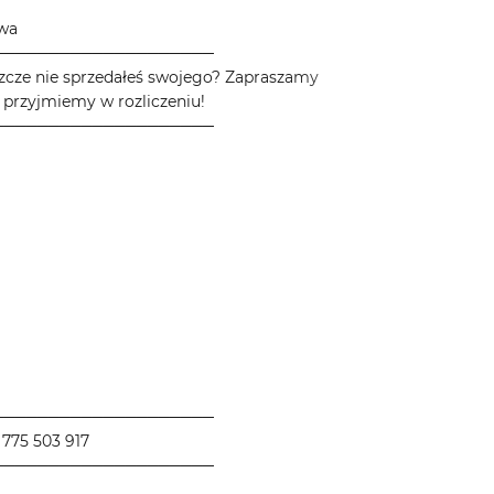
owa
────────────────────
zcze nie sprzedałeś swojego? Zapraszamy
 przyjmiemy w rozliczeniu!
────────────────────
────────────────────
775 503 917
────────────────────