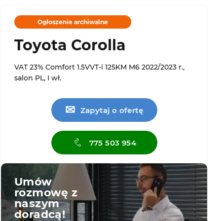
Ogłoszenie archiwalne
Toyota Corolla
VAT 23% Comfort 1.5VVT-i 125KM M6 2022/2023 r.,
salon PL, I wł.
✉
Zapytaj o ofertę
775 503 954
Umów
rozmowę z
naszym
doradcą!