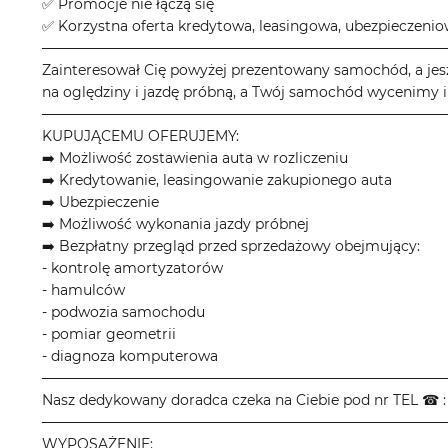
✅ Promocje nie łączą się
✅ Korzystna oferta kredytowa, leasingowa, ubezpieczeni
────────────────────────────────────────
Zainteresował Cię powyżej prezentowany samochód, a jes
na oględziny i jazdę próbną, a Twój samochód wycenimy i
────────────────────────────────────────
KUPUJĄCEMU OFERUJEMY:
➡️ Możliwość zostawienia auta w rozliczeniu
➡️ Kredytowanie, leasingowanie zakupionego auta
➡️ Ubezpieczenie
➡️ Możliwość wykonania jazdy próbnej
➡️ Bezpłatny przegląd przed sprzedażowy obejmujący:
- kontrolę amortyzatorów
- hamulców
- podwozia samochodu
- pomiar geometrii
- diagnoza komputerowa
────────────────────────────────────────
Nasz dedykowany doradca czeka na Ciebie pod nr TEL ☎ : 
────────────────────────────────────────
WYPOSAŻENIE: