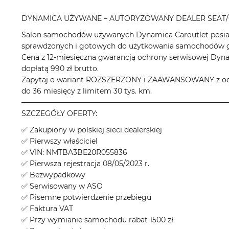
DYNAMICA UŻYWANE – AUTORYZOWANY DEALER SEAT/
Salon samochodów używanych Dynamica Caroutlet posiad
sprawdzonych i gotowych do użytkowania samochodów gł
Cena z 12-miesięczna gwarancją ochrony serwisowej Dyn
dopłatą 990 zł brutto.
Zapytaj o wariant ROZSZERZONY i ZAAWANSOWANY z odpo
do 36 miesięcy z limitem 30 tys. km.
────────────────────────────────────────
SZCZEGÓŁY OFERTY:
✅ Zakupiony w polskiej sieci dealerskiej
✅ Pierwszy właściciel
✅ VIN: NMTBA3BE20R055836
✅ Pierwsza rejestracja 08/05/2023 r.
✅ Bezwypadkowy
✅ Serwisowany w ASO
✅ Pisemne potwierdzenie przebiegu
✅ Faktura VAT
✅ Przy wymianie samochodu rabat 1500 zł