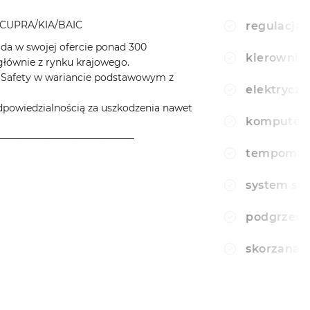
CUPRA/KIA/BAIC
regulacja 
a w swojej ofercie ponad 300
kierownic
ównie z rynku krajowego.
aSafety w wariancie podstawowym z
elektryczn
wiedzialnością za uszkodzenia nawet
komputer
────────────────────
tempomat
system sta
podgrzewa
skorzana 